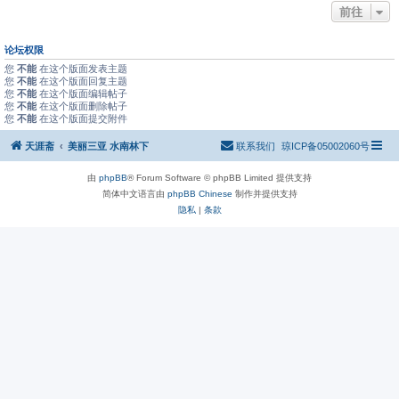
前往
论坛权限
您
不能
在这个版面发表主题
您
不能
在这个版面回复主题
您
不能
在这个版面编辑帖子
您
不能
在这个版面删除帖子
您
不能
在这个版面提交附件
天涯斋
美丽三亚 水南林下
联系我们
琼ICP备05002060号
由
phpBB
® Forum Software © phpBB Limited 提供支持
简体中文语言由
phpBB Chinese
制作并提供支持
隐私
|
条款