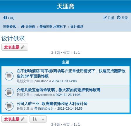
天涯斋
FAQ
注册
登录
三亚资讯
天涯斋
美丽三亚 水南林下
设计供求
设计供求
发表主题
3 主题 • 分页：
1
/
1
主题
在不影响酒店/写字楼/商场客户正常使用情况下，快速完成翻新改
造的3M平面装饰膜
最新文章 由
paulstone
«
2024-11-23 14:08
介绍几款宝创装饰玻璃，教大家如何选择装饰玻璃
最新文章 由
polytrontech
«
2024-11-23 14:06
公司入驻三亚--欧洲建筑师和意大利设计师
最新文章 由
帝伯意式设计
«
2011-02-14 16:56
发表主题
3 主题 • 分页：
1
/
1