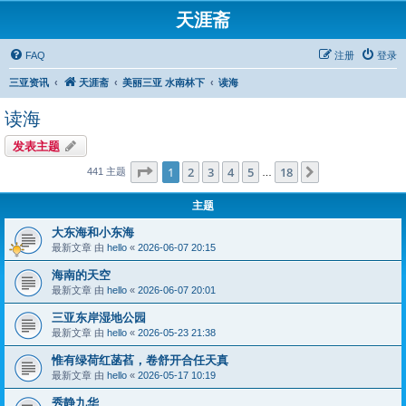
天涯斋
FAQ
注册
登录
三亚资讯
天涯斋
美丽三亚 水南林下
读海
读海
发表主题
分页：
1
/
18
1
2
3
4
5
18
下一页
441 主题
…
主题
大东海和小东海
最新文章 由
hello
«
2026-06-07 20:15
海南的天空
最新文章 由
hello
«
2026-06-07 20:01
三亚东岸湿地公园
最新文章 由
hello
«
2026-05-23 21:38
惟有绿荷红菡萏，卷舒开合任天真
最新文章 由
hello
«
2026-05-17 10:19
秀静九华