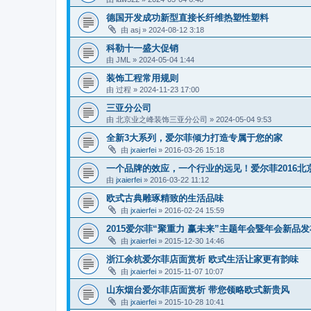
德国开发成功新型直接长纤维热塑性塑料
由
asj
»
2024-08-12 3:18
科勒十一盛大促销
由
JML
»
2024-05-04 1:44
装饰工程常用规则
由
过程
»
2024-11-23 17:00
三亚分公司
由
北京业之峰装饰三亚分公司
»
2024-05-04 9:53
全新3大系列，爱尔菲倾力打造专属于您的家
由
jxaierfei
»
2016-03-26 15:18
一个品牌的效应，一个行业的远见！爱尔菲2016北
由
jxaierfei
»
2016-03-22 11:12
欧式古典雕琢精致的生活品味
由
jxaierfei
»
2016-02-24 15:59
2015爱尔菲“聚重力 赢未来”主题年会暨年会新品
由
jxaierfei
»
2015-12-30 14:46
浙江余杭爱尔菲店面赏析 欧式生活让家更有韵味
由
jxaierfei
»
2015-11-07 10:07
山东烟台爱尔菲店面赏析 带您领略欧式新贵风
由
jxaierfei
»
2015-10-28 10:41