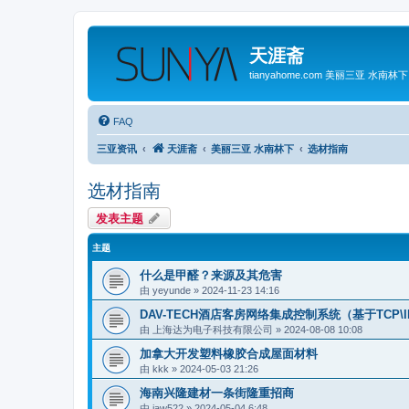
天涯斋
tianyahome.com 美丽三亚 水南林下
FAQ
三亚资讯
天涯斋
美丽三亚 水南林下
选材指南
选材指南
发表主题
主题
什么是甲醛？来源及其危害
由
yeyunde
»
2024-11-23 14:16
DAV-TECH酒店客房网络集成控制系统（基于TCP\
由
上海达为电子科技有限公司
»
2024-08-08 10:08
加拿大开发塑料橡胶合成屋面材料
由
kkk
»
2024-05-03 21:26
海南兴隆建材一条街隆重招商
由
iaw522
»
2024-05-04 6:48