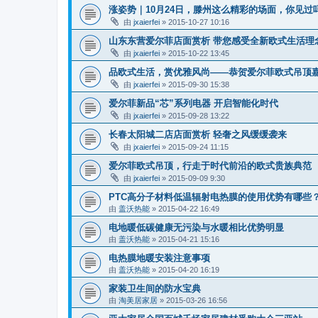
涨姿势｜10月24日，滕州这么精彩的场面，你见过
由
jxaierfei
»
2015-10-27 10:16
山东东营爱尔菲店面赏析 带您感受全新欧式生活理
由
jxaierfei
»
2015-10-22 13:45
品欧式生活，赏优雅风尚——恭贺爱尔菲欧式吊顶
由
jxaierfei
»
2015-09-30 15:38
爱尔菲新品“芯”系列电器 开启智能化时代
由
jxaierfei
»
2015-09-28 13:22
长春太阳城二店店面赏析 轻奢之风缓缓袭来
由
jxaierfei
»
2015-09-24 11:15
爱尔菲欧式吊顶，行走于时代前沿的欧式贵族典范
由
jxaierfei
»
2015-09-09 9:30
PTC高分子材料低温辐射电热膜的使用优势有哪些
由
盖沃热能
»
2015-04-22 16:49
电地暖低碳健康无污染与水暖相比优势明显
由
盖沃热能
»
2015-04-21 15:16
电热膜地暖安装注意事项
由
盖沃热能
»
2015-04-20 16:19
家装卫生间的防水宝典
由
淘美居家居
»
2015-03-26 16:56