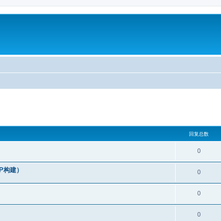
回复总数
0
IP构建）
0
0
0