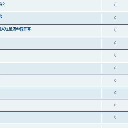
吗？
0
念
0
嘉兴红星店华丽开幕
0
0
0
0
？
0
0
0
0