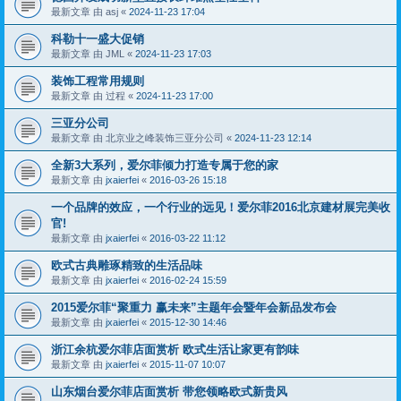
最新文章 由
asj
«
2024-11-23 17:04
科勒十一盛大促销
最新文章 由
JML
«
2024-11-23 17:03
装饰工程常用规则
最新文章 由
过程
«
2024-11-23 17:00
三亚分公司
最新文章 由
北京业之峰装饰三亚分公司
«
2024-11-23 12:14
全新3大系列，爱尔菲倾力打造专属于您的家
最新文章 由
jxaierfei
«
2016-03-26 15:18
一个品牌的效应，一个行业的远见！爱尔菲2016北京建材展完美收
官!
最新文章 由
jxaierfei
«
2016-03-22 11:12
欧式古典雕琢精致的生活品味
最新文章 由
jxaierfei
«
2016-02-24 15:59
2015爱尔菲“聚重力 赢未来”主题年会暨年会新品发布会
最新文章 由
jxaierfei
«
2015-12-30 14:46
浙江余杭爱尔菲店面赏析 欧式生活让家更有韵味
最新文章 由
jxaierfei
«
2015-11-07 10:07
山东烟台爱尔菲店面赏析 带您领略欧式新贵风