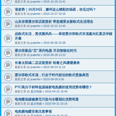
最新文章 由
jxaierfei
«
2015-10-28 10:41
涨姿势｜10月24日，滕州这么精彩的场面，你见过吗？
最新文章 由
jxaierfei
«
2015-10-27 10:16
山东东营爱尔菲店面赏析 带您感受全新欧式生活理念
最新文章 由
jxaierfei
«
2015-10-22 13:45
品欧式生活，赏优雅风尚——恭贺爱尔菲欧式吊顶嘉兴红星店华丽
开幕
最新文章 由
jxaierfei
«
2015-09-30 15:38
爱尔菲新品“芯”系列电器 开启智能化时代
最新文章 由
jxaierfei
«
2015-09-28 13:22
长春太阳城二店店面赏析 轻奢之风缓缓袭来
最新文章 由
jxaierfei
«
2015-09-24 11:15
爱尔菲欧式吊顶，行走于时代前沿的欧式贵族典范
最新文章 由
jxaierfei
«
2015-09-09 9:30
PTC高分子材料低温辐射电热膜的使用优势有哪些？
最新文章 由
盖沃热能
«
2015-04-22 16:49
电地暖低碳健康无污染与水暖相比优势明显
最新文章 由
盖沃热能
«
2015-04-21 15:16
电热膜地暖安装注意事项
最新文章 由
盖沃热能
«
2015-04-20 16:19