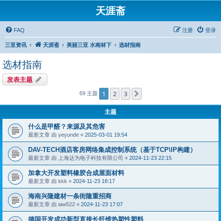
天涯斋
FAQ
注册
登录
三亚资讯
天涯斋
美丽三亚 水南林下
选材指南
选材指南
发表主题
1
2
3
下一页
69 主题
主题
什么是甲醛？来源及其危害
最新文章 由
yeyunde
«
2025-03-01 19:54
DAV-TECH酒店客房网络集成控制系统（基于TCP\IP构建）
最新文章 由
上海达为电子科技有限公司
«
2024-11-23 22:15
加拿大开发塑料橡胶合成屋面材料
最新文章 由
kkk
«
2024-11-23 18:17
海南兴隆建材一条街隆重招商
最新文章 由
iaw522
«
2024-11-23 17:07
德国开发成功新型直接长纤维热塑性塑料