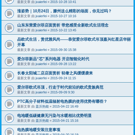
最新文章 由
jxaierfei
«
2015-10-28 10:41
涨姿势｜10月24日，滕州这么精彩的场面，你见过吗？
最新文章 由
jxaierfei
«
2015-10-27 10:16
山东东营爱尔菲店面赏析 带您感受全新欧式生活理念
最新文章 由
jxaierfei
«
2015-10-22 13:45
品欧式生活，赏优雅风尚——恭贺爱尔菲欧式吊顶嘉兴红星店华丽
开幕
最新文章 由
jxaierfei
«
2015-09-30 15:38
爱尔菲新品“芯”系列电器 开启智能化时代
最新文章 由
jxaierfei
«
2015-09-28 13:22
长春太阳城二店店面赏析 轻奢之风缓缓袭来
最新文章 由
jxaierfei
«
2015-09-24 11:15
爱尔菲欧式吊顶，行走于时代前沿的欧式贵族典范
最新文章 由
jxaierfei
«
2015-09-09 9:30
PTC高分子材料低温辐射电热膜的使用优势有哪些？
最新文章 由
盖沃热能
«
2015-04-22 16:49
电地暖低碳健康无污染与水暖相比优势明显
最新文章 由
盖沃热能
«
2015-04-21 15:16
电热膜地暖安装注意事项
最新文章 由
盖沃热能
«
2015-04-20 16:19