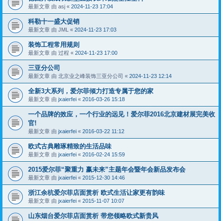
最新文章 由
asj
«
2024-11-23 17:04
科勒十一盛大促销
最新文章 由
JML
«
2024-11-23 17:03
装饰工程常用规则
最新文章 由
过程
«
2024-11-23 17:00
三亚分公司
最新文章 由
北京业之峰装饰三亚分公司
«
2024-11-23 12:14
全新3大系列，爱尔菲倾力打造专属于您的家
最新文章 由
jxaierfei
«
2016-03-26 15:18
一个品牌的效应，一个行业的远见！爱尔菲2016北京建材展完美收
官!
最新文章 由
jxaierfei
«
2016-03-22 11:12
欧式古典雕琢精致的生活品味
最新文章 由
jxaierfei
«
2016-02-24 15:59
2015爱尔菲“聚重力 赢未来”主题年会暨年会新品发布会
最新文章 由
jxaierfei
«
2015-12-30 14:46
浙江余杭爱尔菲店面赏析 欧式生活让家更有韵味
最新文章 由
jxaierfei
«
2015-11-07 10:07
山东烟台爱尔菲店面赏析 带您领略欧式新贵风