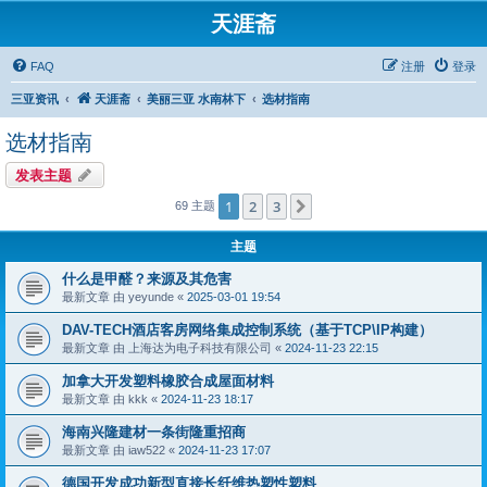
天涯斋
FAQ
注册
登录
三亚资讯
天涯斋
美丽三亚 水南林下
选材指南
选材指南
发表主题
1
2
3
下一页
69 主题
主题
什么是甲醛？来源及其危害
最新文章 由
yeyunde
«
2025-03-01 19:54
DAV-TECH酒店客房网络集成控制系统（基于TCP\IP构建）
最新文章 由
上海达为电子科技有限公司
«
2024-11-23 22:15
加拿大开发塑料橡胶合成屋面材料
最新文章 由
kkk
«
2024-11-23 18:17
海南兴隆建材一条街隆重招商
最新文章 由
iaw522
«
2024-11-23 17:07
德国开发成功新型直接长纤维热塑性塑料