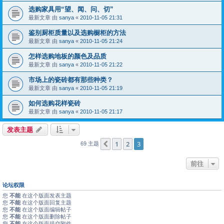
选购家具用“望、闻、问、切”
最新文章 由
sanya
«
2010-11-05 21:31
鉴别厨柜质量以及选购橱柜的方法
最新文章 由
sanya
«
2010-11-05 21:24
怎样选购地板的颜色及品质
最新文章 由
sanya
«
2010-11-05 21:22
市场上的瓷砖都有那些种类？
最新文章 由
sanya
«
2010-11-05 21:19
如何选购花样瓷砖
最新文章 由
sanya
«
2010-11-05 21:17
发表主题
1
2
3
上一页
69 主题
前往
论坛权限
您
不能
在这个版面发表主题
您
不能
在这个版面回复主题
您
不能
在这个版面编辑帖子
您
不能
在这个版面删除帖子
您
不能
在这个版面提交附件