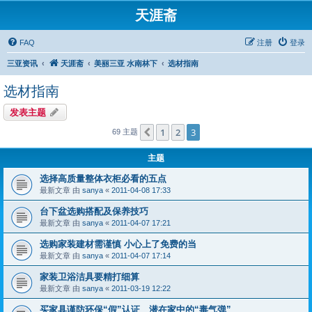
天涯斋
FAQ
注册
登录
三亚资讯
天涯斋
美丽三亚 水南林下
选材指南
选材指南
发表主题
1
2
3
上一页
69 主题
主题
选择高质量整体衣柜必看的五点
最新文章 由
sanya
«
2011-04-08 17:33
台下盆选购搭配及保养技巧
最新文章 由
sanya
«
2011-04-07 17:21
选购家装建材需谨慎 小心上了免费的当
最新文章 由
sanya
«
2011-04-07 17:14
家装卫浴洁具要精打细算
最新文章 由
sanya
«
2011-03-19 12:22
买家具谨防环保“假”认证 潜在家中的“毒气弹”