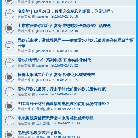
最新文章 由
jxaierfei
«
2015-10-28 10:41
涨姿势｜10月24日，滕州这么精彩的场面，你见过吗？
最新文章 由
jxaierfei
«
2015-10-27 10:16
山东东营爱尔菲店面赏析 带您感受全新欧式生活理念
最新文章 由
jxaierfei
«
2015-10-22 13:45
品欧式生活，赏优雅风尚——恭贺爱尔菲欧式吊顶嘉兴红星店华丽
开幕
最新文章 由
jxaierfei
«
2015-09-30 15:38
爱尔菲新品“芯”系列电器 开启智能化时代
最新文章 由
jxaierfei
«
2015-09-28 13:22
长春太阳城二店店面赏析 轻奢之风缓缓袭来
最新文章 由
jxaierfei
«
2015-09-24 11:15
爱尔菲欧式吊顶，行走于时代前沿的欧式贵族典范
最新文章 由
jxaierfei
«
2015-09-09 9:30
PTC高分子材料低温辐射电热膜的使用优势有哪些？
最新文章 由
盖沃热能
«
2015-04-22 16:49
电地暖低碳健康无污染与水暖相比优势明显
最新文章 由
盖沃热能
«
2015-04-21 15:16
电热膜地暖安装注意事项
最新文章 由
盖沃热能
«
2015-04-20 16:19