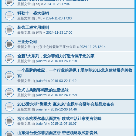
最新文章 由
asj
«
2024-11-23 17:04
科勒十一盛大促销
最新文章 由
JML
«
2024-11-23 17:03
装饰工程常用规则
最新文章 由
过程
«
2024-11-23 17:00
三亚分公司
最新文章 由
北京业之峰装饰三亚分公司
«
2024-11-23 12:14
全新3大系列，爱尔菲倾力打造专属于您的家
最新文章 由
jxaierfei
«
2016-03-26 15:18
一个品牌的效应，一个行业的远见！爱尔菲2016北京建材展完美收
官!
最新文章 由
jxaierfei
«
2016-03-22 11:12
欧式古典雕琢精致的生活品味
最新文章 由
jxaierfei
«
2016-02-24 15:59
2015爱尔菲“聚重力 赢未来”主题年会暨年会新品发布会
最新文章 由
jxaierfei
«
2015-12-30 14:46
浙江余杭爱尔菲店面赏析 欧式生活让家更有韵味
最新文章 由
jxaierfei
«
2015-11-07 10:07
山东烟台爱尔菲店面赏析 带您领略欧式新贵风