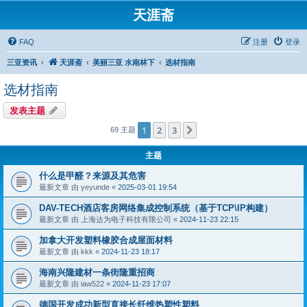
天涯斋
FAQ
注册
登录
三亚资讯
天涯斋
美丽三亚 水南林下
选材指南
选材指南
发表主题
1
2
3
下一页
69 主题
主题
什么是甲醛？来源及其危害
最新文章 由
yeyunde
«
2025-03-01 19:54
DAV-TECH酒店客房网络集成控制系统（基于TCP\IP构建）
最新文章 由
上海达为电子科技有限公司
«
2024-11-23 22:15
加拿大开发塑料橡胶合成屋面材料
最新文章 由
kkk
«
2024-11-23 18:17
海南兴隆建材一条街隆重招商
最新文章 由
iaw522
«
2024-11-23 17:07
德国开发成功新型直接长纤维热塑性塑料