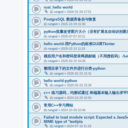
rust_hello world
由
rungod
»
2026-01-04 17:51
PostgreSQL 数据库备份与恢复
由
rungod
»
2025-10-29 15:30
python批量改变图片大小（没有扩展名自动识别图
由
rungod
»
2025-07-07 10:11
hello world-用Python的标准GUI库Tkinter
由
rungod
»
2025-02-23 11:03
模拟用户名和密码登录网易邮箱（不用授权码）-Seleni
由
rungod
»
2025-02-22 16:36
整理目录下的文件并进行分类-python
由
rungod
»
2025-02-22 15:31
hello world-python
由
rungod
»
2025-02-22 15:28
c++ 练习源码，均测试通过 终端基本输入输出求平
由
rungod
»
2024-10-29 10:50
常用C++学习网站
由
rungod
»
2024-10-29 10:46
Failed to load module script: Expected a JavaS
MIME type of "text/pla
由
rungod
»
2024-07-19 11:18