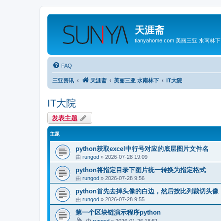
天涯斋
tianyahome.com 美丽三亚 水南林下
FAQ
三亚资讯
天涯斋
美丽三亚 水南林下
IT大院
IT大院
发表主题
主题
python获取excel中行号对应的底层图片文件名
由
rungod
»
2026-07-28 19:09
python将指定目录下图片统一转换为指定格式
由
rungod
»
2026-07-28 9:56
python首先去掉头像的白边，然后按比列裁切头像
由
rungod
»
2026-07-28 9:55
第一个区块链演示程序python
由
rungod
»
2026-01-26 18:51