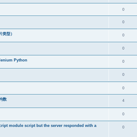
0
0
片类型）
0
0
um Python
0
0
0
均数
4
0
cript module script but the server responded with a
0