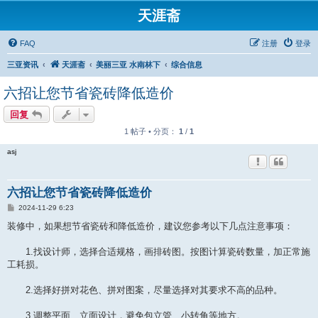
天涯斋
FAQ
注册
登录
三亚资讯
天涯斋
美丽三亚 水南林下
综合信息
六招让您节省瓷砖降低造价
回复
1 帖子 • 分页：
1
/
1
asj
六招让您节省瓷砖降低造价
帖
2024-11-29 6:23
子
装修中，如果想节省瓷砖和降低造价，建议您参考以下几点注意事项：
1.找设计师，选择合适规格，画排砖图。按图计算瓷砖数量，加正常施
工耗损。
2.选择好拼对花色、拼对图案，尽量选择对其要求不高的品种。
3.调整平面、立面设计，避免包立管、小转角等地方。