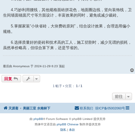
4.巧妙利用腰线，其他规格面砖拼花色，地面圈边线，竖向装饰线，卫
生间墙面镜面尺寸等方面设计，丰富效果的同时，避免或减少裁砖。
5.掌握家装“小块省砖，大块费砖原则”，结合设计效果，合理选用偏小
规格。
6.选择质量好的瓷砖和技术高的工人，施工切割时，减少无谓的损耗，
虽然单价略高，但综合算下来，还是节省的。
最后由 Anonymous 于 2024-11-29 6:23 顶起
回复
1 帖子 • 分页：
1
/
1
前往
天涯斋
美丽三亚 水南林下
联系我们
琼ICP备05002060号
由
phpBB
® Forum Software © phpBB Limited 提供支持
简体中文语言由
phpBB Chinese
制作并提供支持
隐私
|
条款