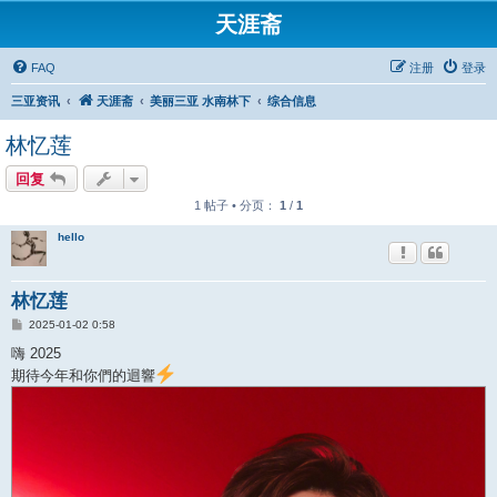
天涯斋
FAQ
注册
登录
三亚资讯
天涯斋
美丽三亚 水南林下
综合信息
林忆莲
回复
1 帖子 • 分页：
1
/
1
hello
林忆莲
帖
2025-01-02 0:58
子
嗨 2025
期待今年和你們的迴響