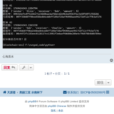
心海质水
回复
1 帖子 • 分页：
1
/
1
前往
天涯斋
美丽三亚 水南林下
联系我们
琼ICP备05002060号
由
phpBB
® Forum Software © phpBB Limited 提供支持
简体中文语言由
phpBB Chinese
制作并提供支持
隐私
|
条款