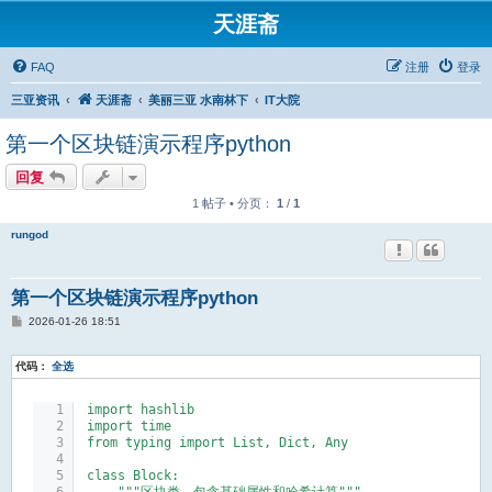
天涯斋
FAQ
注册
登录
三亚资讯
天涯斋
美丽三亚 水南林下
IT大院
第一个区块链演示程序python
回复
1 帖子 • 分页：
1
/
1
rungod
第一个区块链演示程序python
帖
2026-01-26 18:51
子
代码：
全选
import hashlib
import time
from typing import List, Dict, Any
class Block: