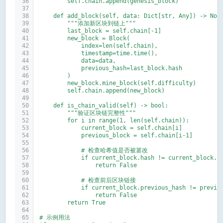
        self.chain.append(genesis_block)
    def add_block(self, data: Dict[str, Any]) -> Non
        """添加新区块到链上"""
        last_block = self.chain[-1]
        new_block = Block(
            index=len(self.chain),
            timestamp=time.time(),
            data=data,
            previous_hash=last_block.hash
        )
        new_block.mine_block(self.difficulty)
        self.chain.append(new_block)
    def is_chain_valid(self) -> bool:
        """验证区块链完整性"""
        for i in range(1, len(self.chain)):
            current_block = self.chain[i]
            previous_block = self.chain[i-1]
            # 检查哈希值是否被篡改
            if current_block.hash != current_block.c
                return False
            # 检查前后区块链接
            if current_block.previous_hash != previo
                return False
        return True
# 示例用法