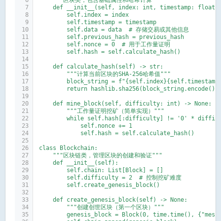
    """区块类，包含基础属性和哈希计算"""
    def __init__(self, index: int, timestamp: float,
        self.index = index
        self.timestamp = timestamp
        self.data = data  # 存储交易或其他信息
        self.previous_hash = previous_hash
        self.nonce = 0  # 用于工作量证明
        self.hash = self.calculate_hash()
    def calculate_hash(self) -> str:
        """计算当前区块的SHA-256哈希值"""
        block_string = f"{self.index}{self.timestamp
        return hashlib.sha256(block_string.encode())
    def mine_block(self, difficulty: int) -> None:
        """工作量证明挖矿（简单实现）"""
        while self.hash[:difficulty] != '0' * diffic
            self.nonce += 1
            self.hash = self.calculate_hash()
class Blockchain:
    """区块链类，管理区块的创建和验证"""
    def __init__(self):
        self.chain: List[Block] = []
        self.difficulty = 2  # 控制挖矿难度
        self.create_genesis_block()
    def create_genesis_block(self) -> None:
        """创建创世区块（第一个区块）"""
        genesis_block = Block(0, time.time(), {"mess