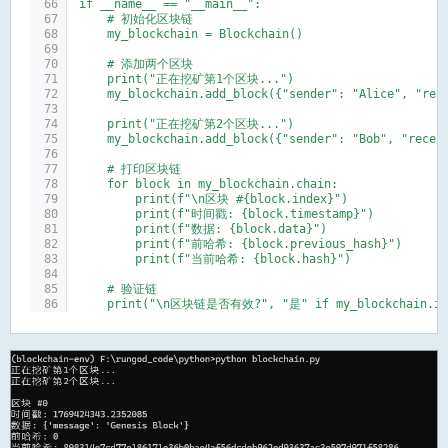
if __name__ == "__main__":
    # 初始化区块链
    my_blockchain = Blockchain()
    # 添加两个区块
    print("正在挖矿第1个区块...")
    my_blockchain.add_block({"sender": "Alice", "rec
    print("正在挖矿第2个区块...")
    my_blockchain.add_block({"sender": "Bob", "recei
    # 打印区块链
    for block in my_blockchain.chain:
        print(f"\n区块 #{block.index}")
        print(f"时间戳: {block.timestamp}")
        print(f"数据: {block.data}")
        print(f"前哈希: {block.previous_hash}")
        print(f"当前哈希: {block.hash}")
    # 验证链
    print("\n区块链是否有效?", "是" if my_blockchain.is_