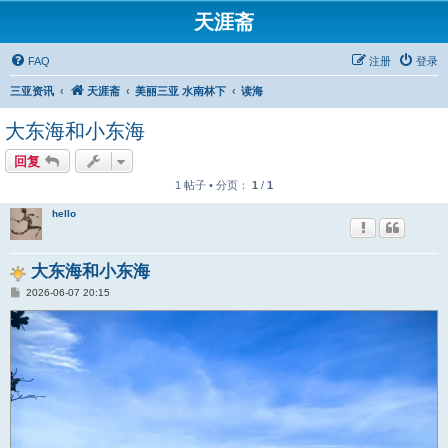
天涯斋
FAQ
注册
登录
三亚资讯
天涯斋
美丽三亚 水南林下
读海
大东海和小东海
回复
1 帖子 • 分页：
1
/
1
hello
大东海和小东海
帖
2026-06-07 20:15
子