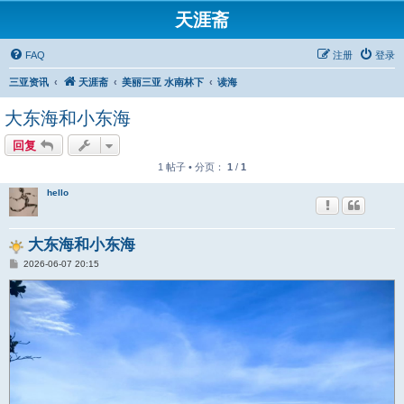
天涯斋
FAQ
注册
登录
三亚资讯
天涯斋
美丽三亚 水南林下
读海
大东海和小东海
回复
1 帖子 • 分页：
1
/
1
hello
大东海和小东海
帖
2026-06-07 20:15
子