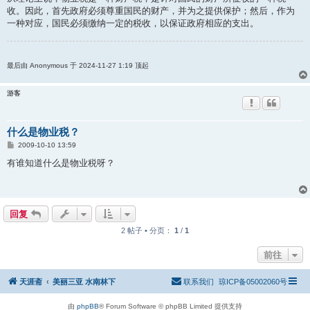
收。因此，首先政府必须尊重国民的财产，并为之提供保护；然后，作为
一种对应，国民必须缴纳一定的税收，以保证政府相应的支出。
最后由 Anonymous 于 2024-11-27 1:19 顶起
游客
什么是物业税？
帖
2009-10-10 13:59
子
有谁知道什么是物业税呀？
回复
2 帖子 • 分页：
1
/
1
前往
天涯斋
美丽三亚 水南林下
联系我们
琼ICP备05002060号
由
phpBB
® Forum Software © phpBB Limited 提供支持