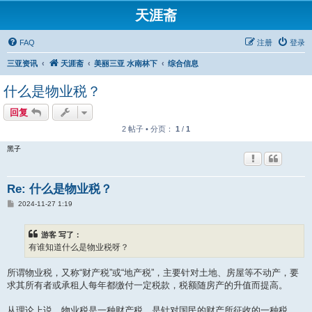
天涯斋
FAQ
注册
登录
三亚资讯
天涯斋
美丽三亚 水南林下
综合信息
什么是物业税？
回复
2 帖子 • 分页：
1
/
1
黑子
Re: 什么是物业税？
帖
2024-11-27 1:19
子
游客 写了：
有谁知道什么是物业税呀？
所谓物业税，又称“财产税”或“地产税”，主要针对土地、房屋等不动产，要
求其所有者或承租人每年都缴付一定税款，税额随房产的升值而提高。
从理论上说，物业税是一种财产税，是针对国民的财产所征收的一种税