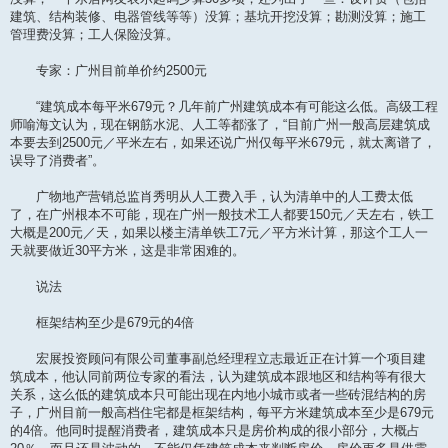
建筑、结构装修、电器管线等等）没算；基坑开挖没算；勘测没算；施工
管理费没算；工人保险没算。
专家：广州目前单价约2500元
“建筑成本每平米679元？几年前广州建筑成本有可能这么低。高级工程
师喻海文认为，现在钢筋水泥、人工等都涨了，“目前广州一般高层建筑成
本要去到2500元／平米左右，如果还说广州仅每平米679元，就太离谱了，
误导了消费者”。
广物地产营销总监肖秀明从人工费入手，认为清单中的人工费太低
了，在广州根本不可能，现在广州一般技术工人都要150元／天左右，铁工
大概是200元／天，如果以楼主清单铁工7元／平方米计算，那这个工人一
天就要做近30平方米，这是非常困难的。
说法
框架结构至少是679元的4倍
宏展投资顾问有限公司董事副总经理程立志最近正在计算一个项目建
筑成本，他认同前两位专家的看法，认为建筑成本跟地区和结构等有很大
关系，这么低的建筑成本只可能出现在内地小城市或者一些砖混结构的房
子，广州目前一般高档住宅都是框架结构，每平方米建筑成本至少是679元
的4倍。他同时提醒消费者，建筑成本只是房价构成的很小部分，大概占