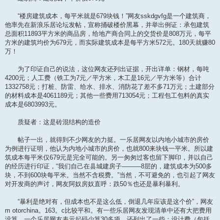
“楼房建筑成本，每平米就是679块钱！”网友sskdgvfg是一个建筑商，
他率先在新浪乐居论坛发帖，宣称捅破楼价黑幕，并举出例证：承包建筑
总面积11893平方米的商品房，给地产商合同上的交货价是808万元，每平
方米的建筑均价为679元，而实际建筑成本是每平方米572元。180天就赚80
万！
为了印证自己的说法，这位网友还列出证据，开出详单：钢材，每吨
4200元；人工费（铁工为7元／平方米，木工是16元／平方米等）合计
1332758元；打桩、防雷、给水、排水、消防花了差不多71万元；土建部分
的材料成本是4061189元；其他一些费用713054元；工程包工包料的真实
成本是6803993元。
质疑者：这是砖混结构的造价
帖子一出，就得到不少网友的力挺。一乐居网友以内地小城市的房价
为例进行证明，他认为内地小城市的房价，也就800来块钱一平米。所以建
筑成本每平米仅679元是完全可能的。另一匆匆过客也留下脚印，并以自己
的经历进行印证，“我们自己在县城建房子———8层的，建筑成本为500多
块，不到600块每平米。当然不含税费。”当然，不可避免的，也引起了网友
对开发商的声讨，网友阿奴房奴直呼：跌50％也还是暴利暴利。
“暴利是绝对有，但成本也不是这么低，倒退几年应该是这个价”，网友
m otorchina。163。c比较平和。有一些乐居网友发现清单中还有大把费用
没算，一个乐居网友表示起码少算30多项，还列出了一些：设计费（包括