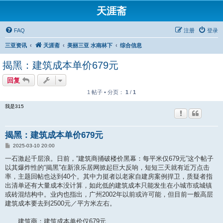
天涯斋
FAQ
注册
登录
三亚资讯
天涯斋
美丽三亚 水南林下
综合信息
揭黑：建筑成本单价679元
回复
1 帖子 • 分页：
1
/
1
我是315
揭黑：建筑成本单价679元
帖
2025-03-10 20:00
子
一石激起千层浪。日前，“建筑商捅破楼价黑幕：每平米仅679元”这个帖子
以其爆炸性的“揭黑”在新浪乐居网掀起巨大反响，短短三天就有近万点击
率，主题回帖也达到40个。其中力挺者以老家自建房案例捍卫，质疑者指
出清单还有大量成本没计算，如此低的建筑成本只能发生在小城市或城镇
或砖混结构中。业内也指出，广州2002年以前或许可能，但目前一般高层
建筑成本要去到2500元／平方米左右。
建筑商：建筑成本单价仅679元