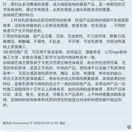
行，受到众多消费者的喜爱，成为墙面装饰的最新产品，是一种新型的艺
术装饰涂料。通过专有模具，从而在墙面上做出风格各异的图案。
似锦墙艺漆的特点
1.环保乳胶漆的品质高档壁纸的效果 经该产品装饰的墙面可形成缎面
效果，达到各种颜色的上百种花色图案。错落有致、丝光流溢 ，不同的
角度可产生不同的色彩。
2.理化性能优越 该产品无毒、无味、无放射性。不污染环境，附着力强。
耐擦洗、耐酸碱、不褪色、不起皮、 不开裂、可在乳胶漆、仿瓷涂料基
础上直接施工。
3应用范围广范 可应用于家居装饰、宾馆饭店、酒楼茶舍、公司logo装饰
施工方便，价格合理施工程序方法同内墙涂料基本一致。
似锦墙艺漆主要取材于天然贝壳类生物壳体表层，粘合剂也选用无毒、无
害的有机胶体，是真正天然的、环保的产品。壁纸漆不仅克服了乳胶漆色
彩单一、无层次感及墙纸易变色、翘边、起泡、有接缝、寿命短的缺点，
而且又具有乳胶漆易施工，寿命长的优点和墙纸图案精美，装饰效果好的
特征，是集乳胶漆与墙纸的优点于一身的高科技产品。采用这种产品一次
性施工就能保持十五年以上风格各异、如丝似绸的超群效果，系列产品有
印花、滚花、夜光、变色龙、浮雕五大产品系列，上千种种图案供顾客选
择。其独特的装饰效果和优异的理化性能是任何涂料和壁纸都不能达到
的。
最后由 Anonymous 于 2025-02-09 11:00 顶起