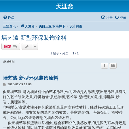
天涯斋
FAQ
注册
登录
三亚资讯
天涯斋
美丽三亚 水南林下
设计前沿
墙艺漆 新型环保装饰涂料
回复
1 帖子 • 分页：
1
/
1
zjkaixinkj
墙艺漆 新型环保装饰涂料
帖
2025-02-09 11:00
子
似锦墙艺漆,是内墙涂料中的艺术涂料,作为装饰是内涂料,该质感涂料具有良
好的艺术装饰效果,种类包含:质感涂料,艺术漆,壁纸漆,幻彩漆,浮雕漆,砂
岩，肌理漆等。
'似锦墙艺漆'是水性环保乳胶漆配合最新高科技材料，经过特殊施工工艺形
成色彩缤纷、图案繁多的墙面装饰效果。是家居装饰、宾馆饭店、酒楼茶
舍、公司logo装饰等理想的墙面装饰材料。
似锦墙艺漆和壁纸非常相似,也会有凹凸的质感效果,但是因为它本身还是
一种液体涂料,所以施工到墙面以后的最终效果就叫"液体壁纸". 在国内盛