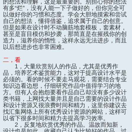
的想法和理解，这是最重要的。别担心你的想法
有多“烂”，没有人能一下子做好的，但你完全可
以做好你的习惯和态度。学会大胆地摸索和尝试
自己的想法，懂得借鉴，追求属于自己的创意。
但是如果在设计时不动脑筋地套模板，套素材，
甚至是盲目模仿和抄袭，那简直是在摧残你的创
造力，滋养你的惰性，这样永远无法进步，而且
以后想进步也非常困难。
二，看
1，大量欣赏别人的作品，尤其是优秀作
品，培养艺术鉴赏能力，这对于提高设计水平是
必须的。看的时候不要走马观花，需要结合专业
知识边看边想，仔细研究作品中值得学习的地
方。但有人会抱怨要看作品自己却没有多少设计
类书籍，上网找大量并且是自己需要的设计作品
和设计资源又很浪费时间和精力，这里你建议去
找汇集网络上所有优秀设计资源的网站，这样可
以省下很多时间和精力去提高学习效率。
2，反复地欣赏优秀的作品。温故而知新，
设计也是如此。收藏自己认为比较好的作品，过