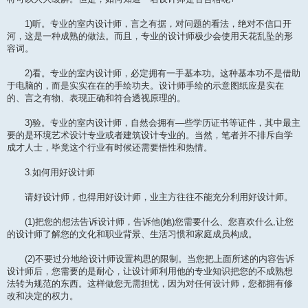
1)听。专业的室内设计师，言之有据，对问题的看法，绝对不信口开
河，这是一种成熟的做法。而且，专业的设计师极少会使用天花乱坠的形
容词。
2)看。专业的室内设计师，必定拥有一手基本功。这种基本功不是借助
于电脑的，而是实实在在的手绘功夫。设计师手绘的示意图纸应是实在
的、言之有物、表现正确和符合透视原理的。
3)验。专业的室内设计师，自然会拥有—些学历证书等证件，其中最主
要的是环境艺术设计专业或者建筑设计专业的。当然，笔者并不排斥自学
成才人士，毕竟这个行业有时候还需要悟性和热情。
3.如何用好设计师
请好设计师，也得用好设计师，业主方往往不能充分利用好设计师。
(1)把您的想法告诉设计师，告诉他(她)您需要什么、您喜欢什么,让您
的设计师了解您的文化和职业背景、生活习惯和家庭成员构成。
(2)不要过分地给设计师设置构思的限制。当您把上面所述的内容告诉
设计师后，您需要的是耐心，让设计师利用他的专业知识把您的不成熟想
法转为规范的东西。这样做您无需担忧，因为对任何设计师，您都拥有修
改和决定的权力。