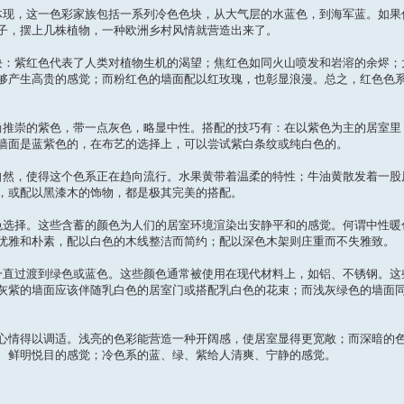
体现，这一色彩家族包括一系列冷色色块，从大气层的水蓝色，到海军蓝。如果
子，摆上几株植物，一种欧洲乡村风情就营造出来了。
块：紫红色代表了人类对植物生机的渴望；焦红色如同火山喷发和岩溶的余烬；
够产生高贵的感觉；而粉红色的墙面配以红玫瑰，也彰显浪漫。总之，红色色
尚推崇的紫色，带一点灰色，略显中性。搭配的技巧有：在以紫色为主的居室里
墙面是蓝紫色的，在布艺的选择上，可以尝试紫白条纹或纯白色的。
自然，使得这个色系正在趋向流行。水果黄带着温柔的特性；牛油黄散发着一股
，或配以黑漆木的饰物，都是极其完美的搭配。
色选择。这些含蓄的颜色为人们的居室环境渲染出安静平和的感觉。何谓中性暖
优雅和朴素，配以白色的木线整洁而简约；配以深色木架则庄重而不失雅致。
一直过渡到绿色或蓝色。这些颜色通常被使用在现代材料上，如铝、不锈钢。这
灰紫的墙面应该伴随乳白色的居室门或搭配乳白色的花束；而浅灰绿色的墙面
心情得以调适。浅亮的色彩能营造一种开阔感，使居室显得更宽敞；而深暗的
、鲜明悦目的感觉；冷色系的蓝、绿、紫给人清爽、宁静的感觉。