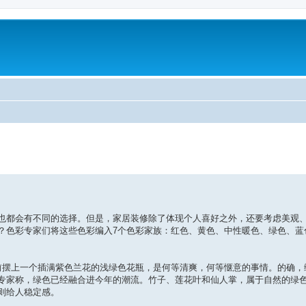
也都会有不同的选择。但是，家居装修除了体现个人喜好之外，还要考虑美观
？色彩专家们将这些色彩编入7个色彩家族：红色、黄色、中性暖色、绿色、蓝
前摆上一个插满紫色兰花的浅绿色花瓶，是何等清爽，何等惬意的事情。的确，
专家称，绿色已经融合进今年的潮流。竹子、莲花叶和仙人掌，属于自然的绿
则给人稳定感。