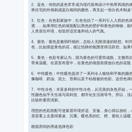
2、蓝色：传统的蓝色常常成为现代装饰设计中热带风情的
将住宅的外墙刷成蓝白相间的颜色，再支起一张白色木制桌
3、红色：在色彩家族中，红色包括了一系列引人入胜的色
透……如果用红色的墙面配以黑色的壁炉和黄色的饰物，能
人类居住环境，创造舒适安逸和动人的气氛。
4、紫色：紫色是脆弱纤细的，总给人无限浪漫的联想。时
色，比如摆盆黄色的花，能让恬静的氛围变得活跃些。如果
5、黄色：色彩专家认为，因为黄色的可爱而成熟，文雅而
带来温暖。在居室布置中，在黄色的墙面前摆放白色的花瓶
6、中性暖色：中性暖色提供了一系列令人愉快和平衡的颜
像咖啡、奶油、泥土、苔藓以及干枯植被的色彩。这些色调
7、中性冷色：丰富多样的中性冷色，从完美的灰色开始，
性颜色似乎天生就与高科技、都市化生活画等号。所以，浅
比较朴素而清新。
理想的色彩搭配可使家居环境舒适、安逸，身心得以放松，
居室看上去显得紧凑、沉重。暖色系的红、橙、黄给人温暖
根据房间的用途选择色彩