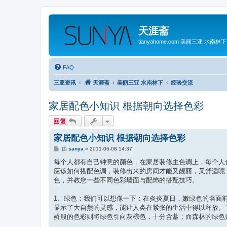
天涯斋
tianyahome.com 美丽三亚 水南林下
FAQ
三亚资讯
天涯斋
美丽三亚 水南林下
经验交流
家居配色小知识 根据朝向选择色彩
回复
家居配色小知识 根据朝向选择色彩
帖
由
sanya
»
2011-06-08 14:37
子
每个人都有自己钟意的颜色，在家居装修主色调上，每个人
应该如何搭配色调，装修出来的房间才能又靓丽，又舒适呢
色，并教您一些不同色彩墙面与配饰的搭配技巧。
1、绿色：我们可以想像一下：在炎炎夏日，嫩绿色的墙面
显示了大自然的灵感，能让人类在紧张的生活中得以释放。
藓般的色彩则将绿色引向灰棕色，十分含蓄；而森林的绿色