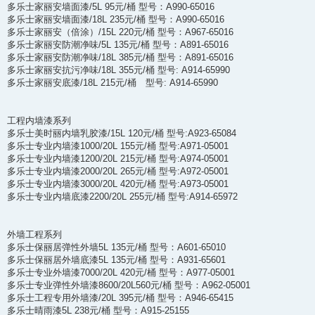
多乐士家丽安墙面漆/5L 95元/桶 型号：A990-65016
多乐士家丽安墙面漆/18L 235元/桶 型号：A990-65016
多乐士家丽安（倍涂）/15L 220元/桶 型号：A967-65016
多乐士家丽安防潮净味/5L 135元/桶 型号：A891-65016
多乐士家丽安防潮净味/18L 385元/桶 型号：A891-65016
多乐士家丽安抗污净味/18L 355元/桶 型号: A914-65990
多乐士家丽安底漆/18L 215元/桶 型号: A914-65990
工程内墙漆系列
多乐士美时丽内墙乳胶漆/15L 120元/桶 型号:A923-65084
多乐士专业内墙漆1000/20L 155元/桶 型号:A971-05001
多乐士专业内墙漆1200/20L 215元/桶 型号:A974-05001
多乐士专业内墙漆2000/20L 265元/桶 型号:A972-05001
多乐士专业内墙漆3000/20L 420元/桶 型号:A973-05001
多乐士专业内墙底漆2200/20L 255元/桶 型号:A914-65972
外墙工程系列
多乐士保丽居弹性外墙5L 135元/桶 型号：A601-65010
多乐士保丽居外墙底漆5L 135元/桶 型号：A931-65601
多乐士专业外墙漆7000/20L 420元/桶 型号：A977-05001
多乐士专业弹性外墙漆8600/20L560元/桶 型号：A962-05001
多乐士工程专用外墙漆/20L 395元/桶 型号：A946-65415
多乐士晴雨漆5L 238元/桶 型号：A915-25155