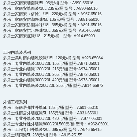
多乐士家丽安墙面漆/5L 95元/桶 型号：A990-65016
多乐士家丽安墙面漆/18L 235元/桶 型号：A990-65016
多乐士家丽安（倍涂）/15L 220元/桶 型号：A967-65016
多乐士家丽安防潮净味/5L 135元/桶 型号：A891-65016
多乐士家丽安防潮净味/18L 385元/桶 型号：A891-65016
多乐士家丽安抗污净味/18L 355元/桶 型号: A914-65990
多乐士家丽安底漆/18L 215元/桶 型号: A914-65990
工程内墙漆系列
多乐士美时丽内墙乳胶漆/15L 120元/桶 型号:A923-65084
多乐士专业内墙漆1000/20L 155元/桶 型号:A971-05001
多乐士专业内墙漆1200/20L 215元/桶 型号:A974-05001
多乐士专业内墙漆2000/20L 265元/桶 型号:A972-05001
多乐士专业内墙漆3000/20L 420元/桶 型号:A973-05001
多乐士专业内墙底漆2200/20L 255元/桶 型号:A914-65972
外墙工程系列
多乐士保丽居弹性外墙5L 135元/桶 型号：A601-65010
多乐士保丽居外墙底漆5L 135元/桶 型号：A931-65601
多乐士专业外墙漆7000/20L 420元/桶 型号：A977-05001
多乐士专业弹性外墙漆8600/20L560元/桶 型号：A962-05001
多乐士工程专用外墙漆/20L 395元/桶 型号：A946-65415
多乐士晴雨漆5L 238元/桶 型号：A915-25155