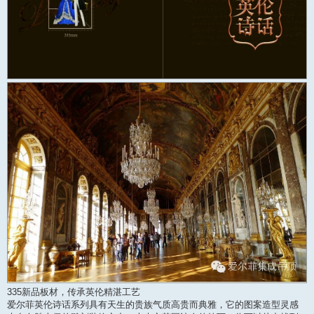
335新品板材，传承英伦精湛工艺
爱尔菲英伦诗话系列具有天生的贵族气质高贵而典雅，它的图案造型灵感