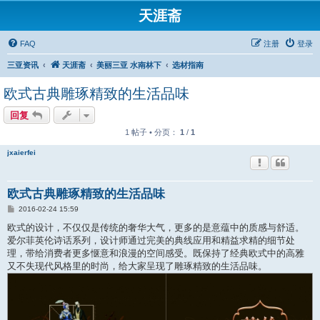
天涯斋
FAQ
注册
登录
三亚资讯
天涯斋
美丽三亚 水南林下
选材指南
欧式古典雕琢精致的生活品味
回复
1 帖子 • 分页：
1
/
1
jxaierfei
欧式古典雕琢精致的生活品味
帖
2016-02-24 15:59
子
欧式的设计，不仅仅是传统的奢华大气，更多的是意蕴中的质感与舒适。
爱尔菲英伦诗话系列，设计师通过完美的典线应用和精益求精的细节处
理，带给消费者更多惬意和浪漫的空间感受。既保持了经典欧式中的高雅
又不失现代风格里的时尚，给大家呈现了雕琢精致的生活品味。