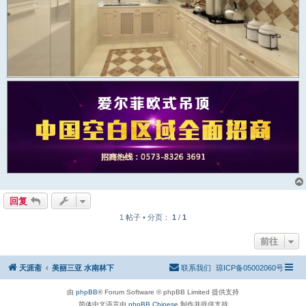
回复
1 帖子 • 分页：
1
/
1
前往
天涯斋
美丽三亚 水南林下
联系我们
琼ICP备05002060号
由
phpBB
® Forum Software © phpBB Limited 提供支持
简体中文语言由
phpBB Chinese
制作并提供支持