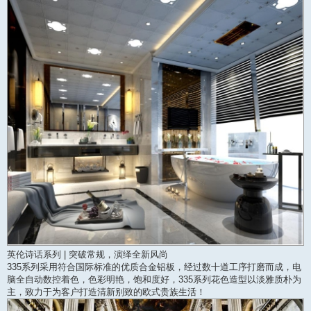
英伦诗话系列 | 突破常规，演绎全新风尚
335系列采用符合国际标准的优质合金铝板，经过数十道工序打磨而成，电
脑全自动数控着色，色彩明艳，饱和度好，335系列花色造型以淡雅质朴为
主，致力于为客户打造清新别致的欧式贵族生活！