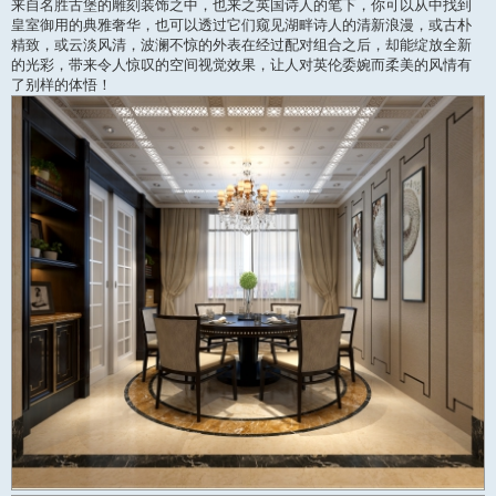
来自名胜古堡的雕刻装饰之中，也来之英国诗人的笔下，你可以从中找到
皇室御用的典雅奢华，也可以透过它们窥见湖畔诗人的清新浪漫，或古朴
精致，或云淡风清，波澜不惊的外表在经过配对组合之后，却能绽放全新
的光彩，带来令人惊叹的空间视觉效果，让人对英伦委婉而柔美的风情有
了别样的体悟！