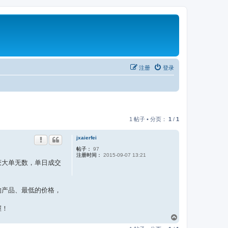
注册
登录
1 帖子 • 分页：
1
/
1
jxaierfei
帖子：
97
注册时间：
2015-09-07 13:21
获大单无数，单日成交
的产品、最低的价格，
握！
页
首