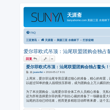
天涯斋
tianyahome.com 美丽三亚 水南林下
FAQ
三亚资讯
天涯斋
美丽三亚 水南林下
打折促销
爱尔菲欧式吊顶：汕尾联盟团购会独占
回复
爱尔菲欧式吊顶：汕尾联盟团购会独占鳌头！
帖
由
jxaierfei
»
2016-05-17 9:31
子
上周末，爱尔菲汕尾专营店通过细心的准备，精心的布置，
以超过50单的傲人战绩技压群雄，成为团购会上万人瞩目
为了本次团购会，汕尾爱尔菲全体工作人员精心准备、无私
还为所有选择爱尔菲的客户别出心裁的准备了一场砸金蛋大
汕尾的活动已经结束，然而更多精彩活动即将来袭，这个五