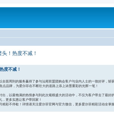
鳌头！热度不减！
热度不减！
以全面周到的服务赢得了参与汕尾联盟团购会客户与业内人士的一致好评，斩
的焦点品牌，为爱尔菲在不断壮大的道路上添上浓墨重彩的光辉一笔！
付出，以最饱满的热情参与到此次规模盛大的活动中，不仅为客户带去了最好
礼，更多实惠让客户带回家！
月精彩不停歇！详情请关注爱尔菲官网与官方微信，更多爱尔菲精彩活动全掌