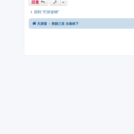
回复
回到 “打折促销”
天涯斋
美丽三亚 水南林下