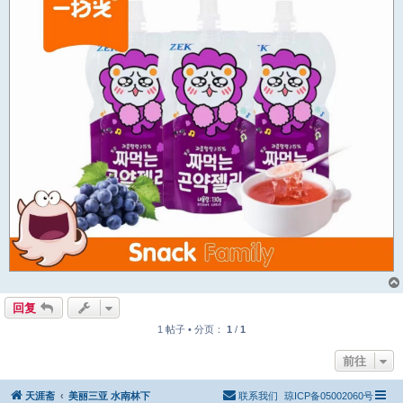
回复
1 帖子 • 分页：
1
/
1
前往
天涯斋
美丽三亚 水南林下
联系我们
琼ICP备05002060号