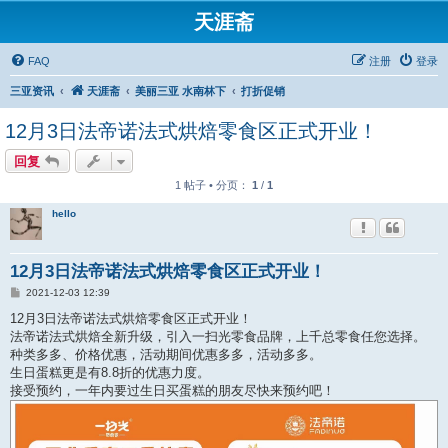
天涯斋
FAQ
注册
登录
三亚资讯
天涯斋
美丽三亚 水南林下
打折促销
12月3日法帝诺法式烘焙零食区正式开业！
回复
1 帖子 • 分页：
1
/
1
hello
12月3日法帝诺法式烘焙零食区正式开业！
帖
2021-12-03 12:39
子
12月3日法帝诺法式烘焙零食区正式开业！
法帝诺法式烘焙全新升级，引入一扫光零食品牌，上千总零食任您选择。
种类多多、价格优惠，活动期间优惠多多，活动多多。
生日蛋糕更是有8.8折的优惠力度。
接受预约，一年内要过生日买蛋糕的朋友尽快来预约吧！