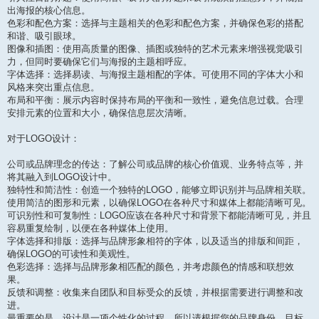
出海报的核心信息。
色彩和配色方案：选择与主题相关的色彩和配色方案，并确保色彩的搭配
和谐、吸引眼球。
图像和插图：使用高质量的图像、插图或独特的艺术元素来增强视觉吸引
力，但同时要确保它们与海报的主题相呼应。
字体选择：选择易读、与海报主题相配的字体。可使用不同的字体大小和
风格来突出重点信息。
布局和平衡：展示内容时保持布局的平衡和一致性，避免信息过载。合理
安排元素的位置和大小，确保信息层次清晰。
对于LOGO设计：
公司或品牌理念的传达：了解公司或品牌的核心价值观、业务特点等，并
将其融入到LOGO设计中。
独特性和简洁性：创造一个独特的LOGO，能够立即识别并与品牌相关联。
使用简洁的图形和元素，以确保LOGO在各种尺寸和媒体上都能清晰可见。
可识别性和可复制性：LOGO应该在各种尺寸和背景下都能清晰可见，并且
容易重复绘制，以便在各种媒体上使用。
字体选择和排版：选择与品牌形象相符的字体，以及适当的排版和间距，
确保LOGO的可读性和美观性。
色彩选择：选择与品牌形象相匹配的颜色，并考虑颜色的情感和联想效
果。
反馈和调整：收集来自团队和目标受众的反馈，并根据需要进行调整和改
进。
最重要的是，设计是一项个性化的过程，所以请根据您的品牌身份、目标