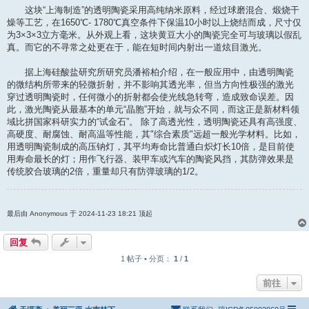
这块“上海制造”的透明陶瓷采用高纯纳米原料，经过球磨混合、煅烧干
燥等工艺，在1650℃- 1780℃真空条件下保温10小时以上烧结而成，尺寸仅
为3×3×3立方毫米。从外观上看，这块黄豆大小的陶瓷完全可与玻璃以假乱
真。而它的不寻常之处更在于，能在短时间内射出一道炫目激光。
据上海硅酸盐研究所研究员潘裕柏介绍，在一般应用中，由透明陶瓷
的微结构所带来的轻微折射，并不影响其透光率，但当方向性极强的激光
穿过透明陶瓷时，任何微小的折射都会使光线急转弯，造成致命误差。因
此，激光陶瓷从最基本的单元“晶胞”开始，就与众不同，而这正是新材料领
域比拼国家科研实力的“试金石”。 除了高透光性，透明陶瓷还具有高强度、
高硬度、耐腐蚀、耐高温等性能，其"综合素质"远超一般光学材料。比如，
用透明陶瓷制成的高压钠灯，其平均寿命比普通白炽灯长10倍，是目前使
用寿命最长的灯；用作飞行器、装甲车或汽车的陶瓷风挡，其防弹效果是
传统胶合玻璃的2倍，重量却只有防弹玻璃的1/2。
最后由 Anonymous 于 2024-11-23 18:21 顶起
回复
1 帖子 • 分页：
1
/
1
前往