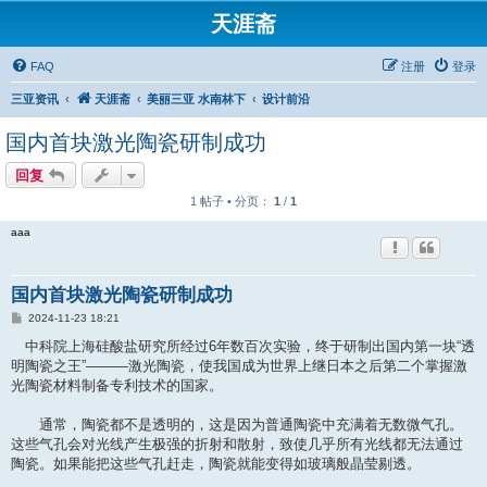
天涯斋
FAQ
注册
登录
三亚资讯
天涯斋
美丽三亚 水南林下
设计前沿
国内首块激光陶瓷研制成功
回复
1 帖子 • 分页：
1
/
1
aaa
国内首块激光陶瓷研制成功
帖
2024-11-23 18:21
子
中科院上海硅酸盐研究所经过6年数百次实验，终于研制出国内第一块“透
明陶瓷之王”———激光陶瓷，使我国成为世界上继日本之后第二个掌握激
光陶瓷材料制备专利技术的国家。
通常，陶瓷都不是透明的，这是因为普通陶瓷中充满着无数微气孔。
这些气孔会对光线产生极强的折射和散射，致使几乎所有光线都无法通过
陶瓷。如果能把这些气孔赶走，陶瓷就能变得如玻璃般晶莹剔透。