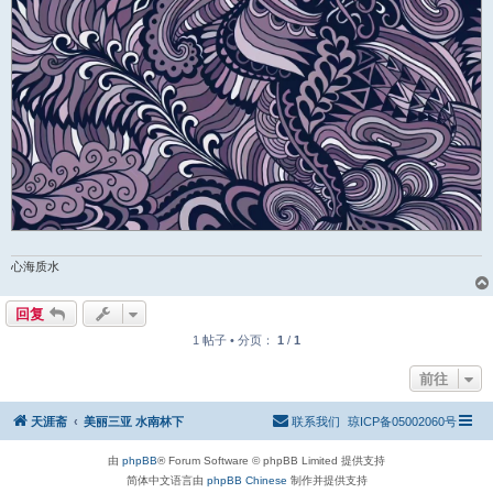
心海质水
回复
1 帖子 • 分页：
1
/
1
前往
天涯斋
美丽三亚 水南林下
联系我们
琼ICP备05002060号
由
phpBB
® Forum Software © phpBB Limited 提供支持
简体中文语言由
phpBB Chinese
制作并提供支持