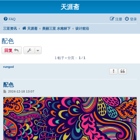
天涯斋
FAQ
注册
登录
三亚资讯
天涯斋
美丽三亚 水南林下
设计前沿
配色
回复
1 帖子 • 分页：
1
/
1
rungod
配色
帖
2024-12-18 13:07
子