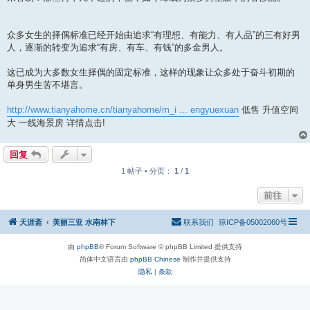
众多女生的择偶标准已经开始由追求“有理想、有能力、有人品”的三有好男
人，逐渐的转变为追求“有房、有车、有钱”的多金男人。
这已成为大多数女生择偶的固定标准，这样的现象让众多处于奋斗初期的
单身男生苦不堪言。
http://www.tianyahome.cn/tianyahome/m_i ... engyuexuan
低售 升值空间
大 一线海景房 详情点击!
回复
1 帖子 • 分页：
1
/
1
前往
天涯斋
美丽三亚 水南林下
联系我们
琼ICP备05002060号
由
phpBB
® Forum Software © phpBB Limited 提供支持
简体中文语言由
phpBB Chinese
制作并提供支持
隐私
|
条款