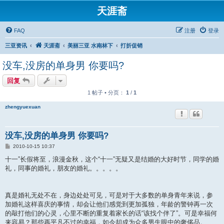
天涯斋
FAQ
注册
登录
三亚资讯
天涯斋
美丽三亚 水南林下
打折促销
没车,没房的单身男 你要吗?
回复
1 帖子 • 分页：
1
/
1
zhengyuexuan
没车,没房的单身男 你要吗?
帖
2010-10-15 10:37
子
十一”长假将至，浪漫金秋，这个“十一”无疑又是结婚的大好时节，同学的婚
礼，同事的婚礼，朋友的婚礼。。。。。
真是婚礼无处不在，身边处处可见，可是对于大多数的单身青年来说，参
加婚礼这样喜庆的事情，却会让他们感觉到更加孤独，年龄的警钟再一次
的敲打他们的心灵，心里不断的重复着家长的话“该找个伴了”。可是幸福何
来容易？那些再平凡不过的幸福，如今却成为众多男生眼中的奢侈品。