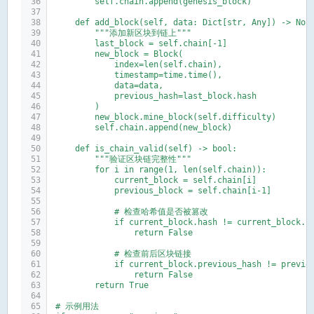
        self.chain.append(genesis_block)
    def add_block(self, data: Dict[str, Any]) -> Non
        """添加新区块到链上"""
        last_block = self.chain[-1]
        new_block = Block(
            index=len(self.chain),
            timestamp=time.time(),
            data=data,
            previous_hash=last_block.hash
        )
        new_block.mine_block(self.difficulty)
        self.chain.append(new_block)
    def is_chain_valid(self) -> bool:
        """验证区块链完整性"""
        for i in range(1, len(self.chain)):
            current_block = self.chain[i]
            previous_block = self.chain[i-1]
            # 检查哈希值是否被篡改
            if current_block.hash != current_block.c
                return False
            # 检查前后区块链接
            if current_block.previous_hash != previo
                return False
        return True
# 示例用法