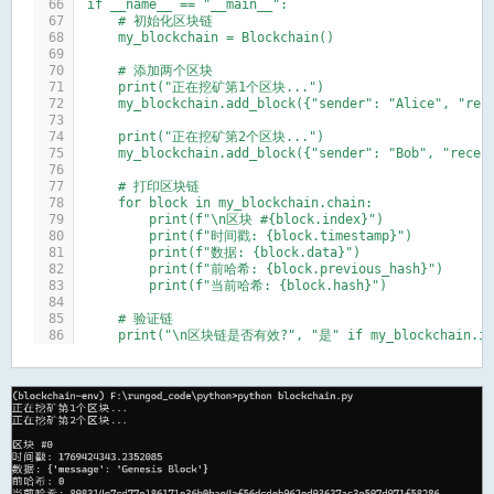
if __name__ == "__main__":
    # 初始化区块链
    my_blockchain = Blockchain()
    # 添加两个区块
    print("正在挖矿第1个区块...")
    my_blockchain.add_block({"sender": "Alice", "rec
    print("正在挖矿第2个区块...")
    my_blockchain.add_block({"sender": "Bob", "recei
    # 打印区块链
    for block in my_blockchain.chain:
        print(f"\n区块 #{block.index}")
        print(f"时间戳: {block.timestamp}")
        print(f"数据: {block.data}")
        print(f"前哈希: {block.previous_hash}")
        print(f"当前哈希: {block.hash}")
    # 验证链
    print("\n区块链是否有效?", "是" if my_blockchain.is_