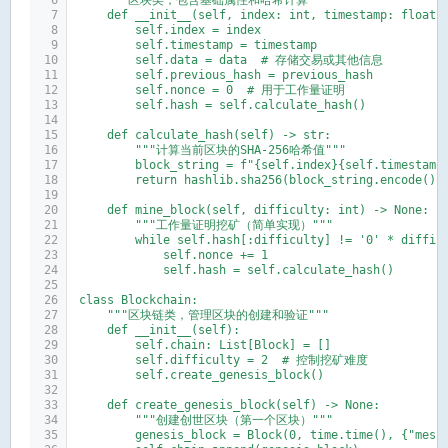
    """区块类，包含基础属性和哈希计算"""
    def __init__(self, index: int, timestamp: float,
        self.index = index
        self.timestamp = timestamp
        self.data = data  # 存储交易或其他信息
        self.previous_hash = previous_hash
        self.nonce = 0  # 用于工作量证明
        self.hash = self.calculate_hash()
    def calculate_hash(self) -> str:
        """计算当前区块的SHA-256哈希值"""
        block_string = f"{self.index}{self.timestamp
        return hashlib.sha256(block_string.encode())
    def mine_block(self, difficulty: int) -> None:
        """工作量证明挖矿（简单实现）"""
        while self.hash[:difficulty] != '0' * diffic
            self.nonce += 1
            self.hash = self.calculate_hash()
class Blockchain:
    """区块链类，管理区块的创建和验证"""
    def __init__(self):
        self.chain: List[Block] = []
        self.difficulty = 2  # 控制挖矿难度
        self.create_genesis_block()
    def create_genesis_block(self) -> None:
        """创建创世区块（第一个区块）"""
        genesis_block = Block(0, time.time(), {"mess