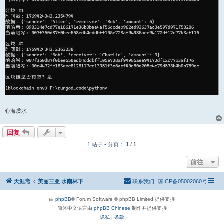
心海质水
回复
1 帖子 • 分页：
1
/
1
前往
天涯斋
美丽三亚 水南林下
联系我们
琼ICP备05002060号
由
phpBB
® Forum Software © phpBB Limited 提供支持
简体中文语言由
phpBB Chinese
制作并提供支持
隐私
|
条款