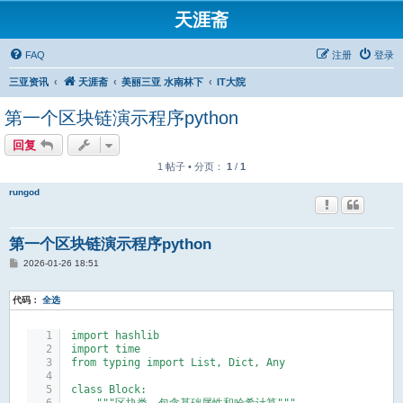
天涯斋
FAQ
注册
登录
三亚资讯
天涯斋
美丽三亚 水南林下
IT大院
第一个区块链演示程序python
回复
1 帖子 • 分页：
1
/
1
rungod
第一个区块链演示程序python
帖
2026-01-26 18:51
子
代码：
全选
import hashlib
import time
from typing import List, Dict, Any
class Block: