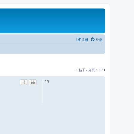
注册
登录
1 帖子 • 分页：
1
/
1
asj