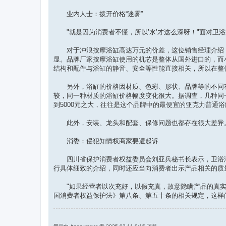
业内人士：拨开价格“迷雾”
"就是因为消费者不懂，所以’水’才这么深呀！"面对卫浴
对于冲浪按摩浴缸高达万元的价差，这位销售经理介绍，
显。品牌厂家按摩浴缸使用的机芯是整体从国外进口的，而
结构和配件与浴缸的静音、安全等性能直接相关，所以在整
另外，浴缸的价格因材质、色彩、形状、品牌等的不同有
较，同一种材质的浴缸价格幅度变化很大。据调查，几种同一品
到5000元之大，往往是这个品牌中的最便宜的亚克力普通
此外，安装、龙头和配套、保修问题也都存在很大差异。
消委：侵犯知情权商家要遭起诉
四川省保护消费者权益委员会刘亚兵秘书长表示，卫浴洁
行具体细致的介绍，同时还应当向消费者出示产品相关的质
"如果经营者以次充好，以假充真，故意隐瞒产品的真实状
国消费者权益保护法》第八条、第五十条的相关规定，这样