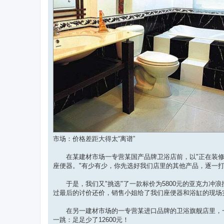
市场：价格差距大得太“离谱”
在某建材市场一专营某国产品牌卫浴店前，以"正在装修"为
座便器。"有少有少，你先选好我们店里的其他产品，逐一打
于是，我们又"挑选"了一款标价为5800元的亚克力冲浪
过最后的讨价还价，销售小姐给了我们座便器和浴缸的现场实价"
在另一建材市场的一专营某进口品牌的卫浴旗舰店里，一款标
一跳：足足少了12600元！