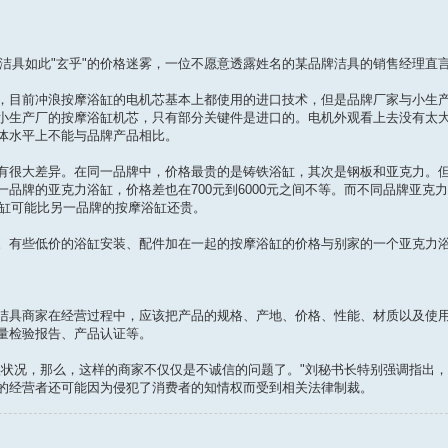
洁具如此"玄乎"的价格迷雾，一位不愿意透露姓名的某品牌洁具的销售经理直
目前冲浪按摩浴缸的电机芯基本上都使用的进口技术，但是品牌厂家与小生产
小生产厂的按摩浴缸机芯，只有部分关键件是进口的。电机外观看上去没有太
体水平上不能与品牌产品相比。
很大差异。在同一品牌中，价格最贵的是铸铁浴缸，其次是钢板和亚克力。但
牌的亚克力浴缸，价格差也在700元到6000元之间不等。而不同品牌亚克力浴
浴缸可能比另一品牌的按摩浴缸还贵。
有些低价的浴缸安装、配件加在一起的按摩浴缸的价格与别家的一个亚克力浴
具商家在经营过程中，应该把产品的规格、产地、价格、性能、材质以及使用
量检验报告、产品认证等。
况，那么，这样的商家不仅仅是不诚信的问题了。"刘秘书长特别强调指出，
的经营者还可能因为侵犯了消费者的知情权而受到相关法律制裁。