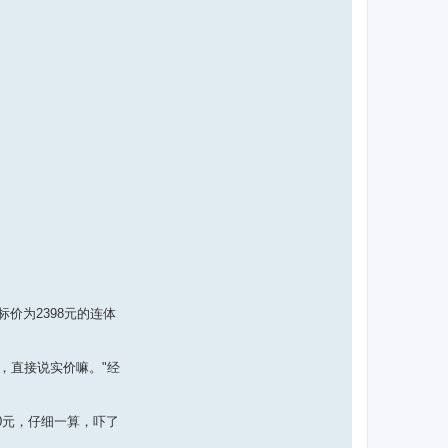
价为2398元的连体
，直接说实价嘛。"经
0元，仔细一算，吓了