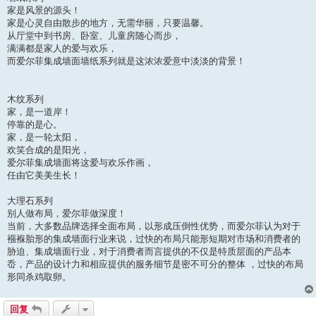
家是风景的源头！
家是心灵自由散步的地方，无需华丽，只要温馨。
从厅堂中到书房、卧室、儿童房随心而步，
满满都是家人的爱与欢乐，
而爱尔菲集成墙面墙纸系列就是这浓浓爱意中淡淡的背景！
木纹系列
家，是一道岸！
停靠的是心。
家，是一轮太阳，
欢笑合成的是阳光，
爱尔菲集成墙面将这爱与欢乐作画，
任由它美美生长！
大理石系列
别人做布局，爱尔菲做深度！
当前，大多数品牌选择全面布局，以形成压倒性优势，而爱尔菲认为对于
襁褓胎形的集成墙面行业来说，过快的布局只能形短期对市场和消费者的
胁迫、集成墙面行业，对于消费者而言提供的不仅是特质层面的产品本
岙，产品的设计力和相应提供的服务细节是密不可分的整体 ，过快的布局
形同杀鸡取卵。
回复