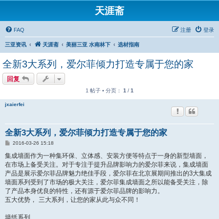
天涯斋
FAQ
注册
登录
三亚资讯
天涯斋
美丽三亚 水南林下
选材指南
全新3大系列，爱尔菲倾力打造专属于您的家
回复
1 帖子 • 分页：
1
/
1
jxaierfei
全新3大系列，爱尔菲倾力打造专属于您的家
帖
2016-03-26 15:18
子
集成墙面作为一种集环保、立体感、安装方便等特点于一身的新型墙面，
在市场上备受关注。对于专注于提升品牌影响力的爱尔菲来说，集成墙面
产品是展示爱尔菲品牌魅力绝佳手段，爱尔菲在北京展期间推出的3大集成
墙面系列受到了市场的极大关注，爱尔菲集成墙面之所以能备受关注，除
了产品本身优良的特性，还有源于爱尔菲品牌的影响力。
五大优势， 三大系列，让您的家从此与众不同！
墙纸系列