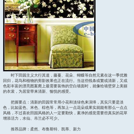
时下田园主义大行其道，藤蔓、花朵、蝴蝶等自然元素在这一季优雅
回归，花鸟和植物的剪影效果也正在流行。当这些线条或繁或清新，又或
色彩丰富的漂亮图案爬上最需要装饰的空白墙面时，就像给墙壁穿上美丽
的衣裳，为居室带来清新、愉悦的感受。
把握要点：清新的田园常常用小花和淡绿色来演绎，其实只要是淡
色，比如蓝色、米色、棕色等，再加上一点花朵或果实就能有那么一点点
风格，不过喜欢田园风格的人一定要勤快，素净的感觉需要些真实的花草
增添活力，水仙、吊兰必不可少。
推荐品牌：柔然、布鲁斯特、凯蒂、新力