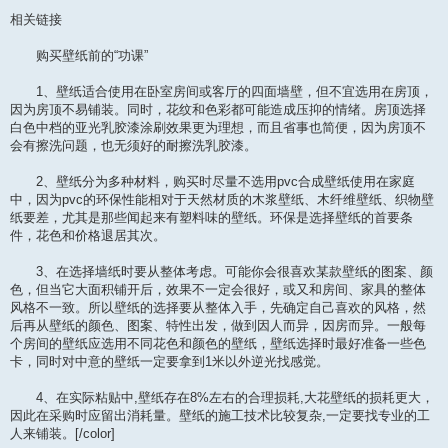
相关链接
购买壁纸前的“功课”
1、壁纸适合使用在卧室房间或客厅的四面墙壁，但不宜选用在房顶，
因为房顶不易铺装。同时，花纹和色彩都可能造成压抑的情绪。房顶选择
白色中档的亚光乳胶漆涂刷效果更为理想，而且省事也简便，因为房顶不
会有擦洗问题，也无须好的耐擦洗乳胶漆。
2、壁纸分为多种材料，购买时尽量不选用pvc合成壁纸使用在家庭
中，因为pvc的环保性能相对于天然材质的木浆壁纸、木纤维壁纸、织物壁
纸要差，尤其是那些闻起来有塑料味的壁纸。环保是选择壁纸的首要条
件，花色和价格退居其次。
3、在选择墙纸时要从整体考虑。可能你会很喜欢某款壁纸的图案、颜
色，但当它大面积铺开后，效果不一定会很好，或又和房间、家具的整体
风格不一致。所以壁纸的选择要从整体入手，先确定自己喜欢的风格，然
后再从壁纸的颜色、图案、特性出发，做到因人而异，因房而异。一般每
个房间的壁纸应选用不同花色和颜色的壁纸，壁纸选择时最好准备一些色
卡，同时对中意的壁纸一定要拿到1米以外逆光找感觉。
4、在实际粘贴中,壁纸存在8%左右的合理损耗,大花壁纸的损耗更大，
因此在采购时应留出消耗量。壁纸的施工技术比较复杂,一定要找专业的工
人来铺装。[/color]