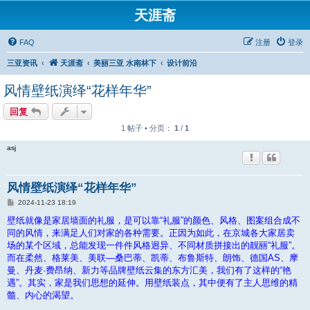
天涯斋
FAQ
注册
登录
三亚资讯
天涯斋
美丽三亚 水南林下
设计前沿
风情壁纸演绎“花样年华”
回复
1 帖子 • 分页：
1
/
1
asj
风情壁纸演绎“花样年华”
帖
2024-11-23 18:19
子
壁纸就像是家居墙面的礼服，是可以靠“礼服”的颜色、风格、图案组合成不
同的风情，来满足人们对家的各种需要。正因为如此，在京城各大家居卖
场的某个区域，总能发现一件件风格迥异、不同材质拼接出的靓丽“礼服”。
而在柔然、格莱美、美联—桑巴蒂、凯蒂、布鲁斯特、朗饰、德国AS、摩
曼、丹麦·费昂纳、新力等品牌壁纸云集的东方汇美，我们有了这样的“艳
遇”。其实，家是我们思想的延伸。用壁纸装点，其中便有了主人思维的精
髓、内心的渴望。