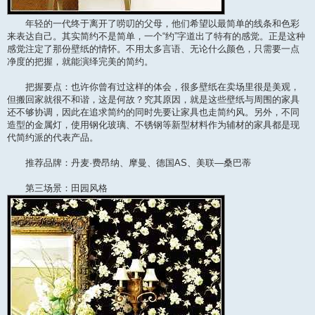
年轻的一代终于离开了唠叨的父母，他们希望以最简单的线条和色彩
来表达自己。其实简约不是简单，一个“约”字道出了特有的感觉。正是这种
感觉注定了那份壁纸的情怀。不用太多言语、无论什么颜色，只需要一点
净度的把握，就能演绎完美的简约。
把握要点：也许你曾有过这样的体会，很多壁纸在卖场里很是美观，
但搬回家就很不和谐，这是何故？究其原因，就是这些壁纸与周围的家具
还不够协调，因此在追求简约的同时先要让家具也走简约风。另外，不同
造型的金属灯，使用钢化玻璃、不锈钢等新型材料作为辅材的家具都是现
代简约派的代表产品。
推荐品牌：丹麦·费昂纳、摩曼、德国AS、美联—桑巴蒂
第三场景：田园风格