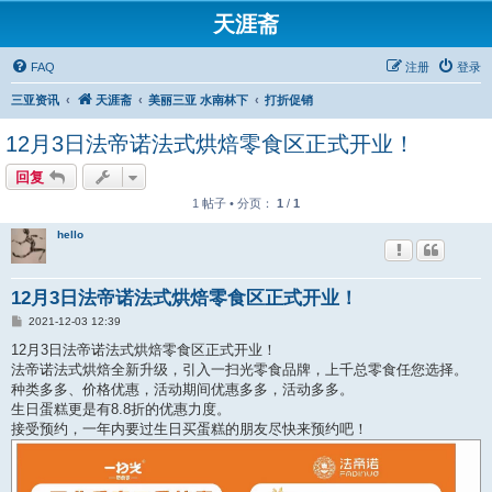
天涯斋
FAQ
注册
登录
三亚资讯
天涯斋
美丽三亚 水南林下
打折促销
12月3日法帝诺法式烘焙零食区正式开业！
回复
1 帖子 • 分页：
1
/
1
hello
12月3日法帝诺法式烘焙零食区正式开业！
帖
2021-12-03 12:39
子
12月3日法帝诺法式烘焙零食区正式开业！
法帝诺法式烘焙全新升级，引入一扫光零食品牌，上千总零食任您选择。
种类多多、价格优惠，活动期间优惠多多，活动多多。
生日蛋糕更是有8.8折的优惠力度。
接受预约，一年内要过生日买蛋糕的朋友尽快来预约吧！