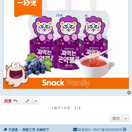
回复
1 帖子 • 分页：
1
/
1
前往
天涯斋
美丽三亚 水南林下
联系我们
琼ICP备05002060号