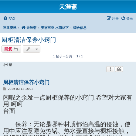
天涯斋
FAQ
注册
登录
三亚资讯
天涯斋
美丽三亚 水南林下
综合信息
厨柜清洁保养小窍门
回复
1 帖子 • 分页：
1
/
1
小生活
厨柜清洁保养小窍门
帖
2025-03-12 15:23
子
闲暇之余发一点厨柜保养的小窍门,希望对大家有
用,呵呵
台面
保养：无论是哪种材质都怕高温的侵蚀，使
用中应注意避免热锅、热水壶直接与橱柜接触，