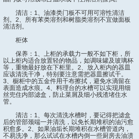
清洁：1、油漆类门板不可用可溶性清洁
剂。2、所有苯类溶剂和树脂类溶剂不宜做面板
清洁剂。
柜体
保养：1、上柜的承载力一般不如下柜，所
以上柜内适合放置轻的物品，如调味罐及玻璃杯
等，重物最好放在下柜里。2、放入柜内的器皿
应该清洗干净，特别要注意需把器皿擦试干。
3、橱柜中的五金件用干布擦拭，避免水滴留在
表面造成水痕。4、料理台的水槽可以实现用细
丝兜住内部滤盒，防止菜屑及细小残渣堵住水
管。
清洁：1、每次清洗水槽时，要记得把滤盒
后的管部颈端一并清洗，以免长期堆积的油污愈
积愈多。2、如果油垢长期堆积在水槽管道内，
不易洗净，那么试试在水槽内倒一些厨房去油渍