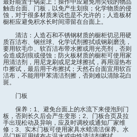
最好能置于锅架上；操作中应避免用尖锐的物品
触击台面、门板，以免产生划痕；化学物质的侵
蚀，对于很多材质来说也是不允许的；人造板材
橱柜应避免积水长时间滞留在台面上。
清洁：人造石和不锈钢材质的橱柜切忌用硬
质百洁布、钢丝球、化学试剂擦拭或钢刷磨洗，
要用软毛巾、软百洁布带水擦或用光亮剂，否则
会造成刮痕或侵蚀；防火板材质的橱柜可使用家
用清洁剂，用尼龙刷或尼龙球擦拭，再用湿热布
巾擦试，最后用干布擦拭；天然石台面宜用软百
洁布，不能用甲苯清洁剂擦，否则难以清除花白
斑。
门板
保养：1、避免台面上的水流下来侵泡到门
板，否则长久后会产生变形；2、门板合页及拉
手出现松动及异响，应及时调校或通知厂家维
修；3、实木门板可使用家具水蜡清洁保养。水
晶门板可用绒布占温水或中性清洁剂擦拭。