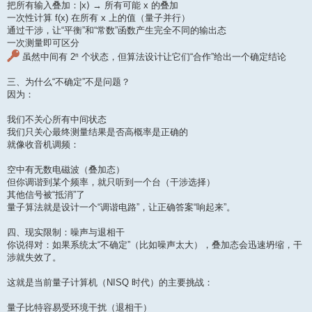
把所有输入叠加：|x⟩ → 所有可能 x 的叠加
一次性计算 f(x) 在所有 x 上的值（量子并行）
通过干涉，让“平衡”和“常数”函数产生完全不同的输出态
一次测量即可区分
虽然中间有 2ⁿ 个状态，但算法设计让它们“合作”给出一个确定结论
三、为什么“不确定”不是问题？
因为：
我们不关心所有中间状态
我们只关心最终测量结果是否高概率是正确的
就像收音机调频：
空中有无数电磁波（叠加态）
但你调谐到某个频率，就只听到一个台（干涉选择）
其他信号被“抵消”了
量子算法就是设计一个“调谐电路”，让正确答案“响起来”。
四、现实限制：噪声与退相干
你说得对：如果系统太“不确定”（比如噪声太大），叠加态会迅速坍缩，干
涉就失效了。
这就是当前量子计算机（NISQ 时代）的主要挑战：
量子比特容易受环境干扰（退相干）