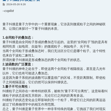
帖
2024-05-26 9:26
子
--copilot
量子纠缠是量子力学中的一个重要现象，它涉及到微观粒子之间的神秘联
系。让我们来探讨一下量子纠缠的本质。
1.全同粒子的叠加态：
量子纠缠是由全同粒子形成的叠加态引起的。这里的“全同粒子”指的是具有
相同性质（如电荷、自旋等）的微观粒子，例如电子、光子等。
当两个全同粒子形成叠加态时，我们无法区分它们是哪个粒子。这个特性
也来自于波粒二象性1。
所谓的量子纠缠就是形成叠加态的两个全同粒子的状态。
2.波函数的广泛覆盖：
量子纠缠的神奇之处在于，即使这两个全同粒子相隔很远，甚至是几光年
以外，它们也有可能进入叠加态。
这是因为量子系统的波函数可以覆盖很广的区域，不受距离限制。即使粒
子之间相隔遥远，它们仍然可以保持纠缠状态。
3.量子不可分离性：
纠缠粒子之间存在一种奇特的联系，被称为“量子不可分离性”。这意味着纠
缠粒子的状态是相互关联的，无论它们之间的距离有多远。
纠缠粒子的状态变化会立即影响到另一个粒子，即使它们之间的距离远远
超过了经典物理学中的相互作用范围。
总之，量子纠缠是量子世界中一种非常特殊的现象，它挑战了我们对现实