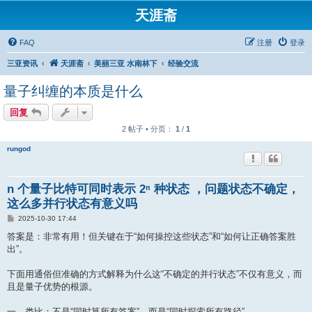
天涯斋
FAQ
注册
登录
三亚资讯
天涯斋
美丽三亚 水南林下
经验交流
量子纠缠的本质是什么
回复
2 帖子 • 分页：
1
/
1
rungod
n 个量子比特可同时表示 2ⁿ 种状态 ，问题状态不确定，
这么多并行状态有意义吗
帖
2025-10-30 17:44
子
答案是：非常有用！但关键在于“如何操控这些状态”和“如何让正确答案胜
出”。
下面用通俗但准确的方式解释为什么这“不确定的并行状态”不仅有意义，而
且是量子优势的根源。
一、类比：不是“同时算所有答案”，而是“同时探索所有路径”