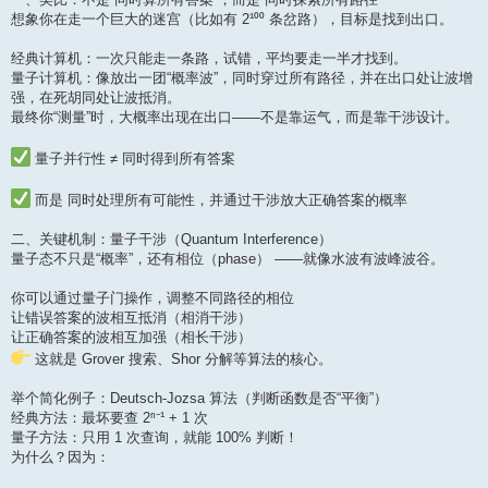
想象你在走一个巨大的迷宫（比如有 2¹⁰⁰ 条岔路），目标是找到出口。
经典计算机：一次只能走一条路，试错，平均要走一半才找到。
量子计算机：像放出一团“概率波”，同时穿过所有路径，并在出口处让波增
强，在死胡同处让波抵消。
最终你“测量”时，大概率出现在出口——不是靠运气，而是靠干涉设计。
量子并行性 ≠ 同时得到所有答案
而是 同时处理所有可能性，并通过干涉放大正确答案的概率
二、关键机制：量子干涉（Quantum Interference）
量子态不只是“概率”，还有相位（phase） ——就像水波有波峰波谷。
你可以通过量子门操作，调整不同路径的相位
让错误答案的波相互抵消（相消干涉）
让正确答案的波相互加强（相长干涉）
这就是 Grover 搜索、Shor 分解等算法的核心。
举个简化例子：Deutsch-Jozsa 算法（判断函数是否“平衡”）
经典方法：最坏要查 2ⁿ⁻¹ + 1 次
量子方法：只用 1 次查询，就能 100% 判断！
为什么？因为：