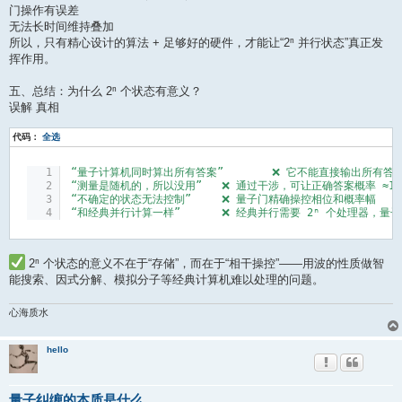
门操作有误差
无法长时间维持叠加
所以，只有精心设计的算法 + 足够好的硬件，才能让“2ⁿ 并行状态”真正发
挥作用。
五、总结：为什么 2ⁿ 个状态有意义？
误解 真相
代码：
全选
“量子计算机同时算出所有答案”	❌ 它不能直接输出所有答
“测量是随机的，所以没用”	❌ 通过干涉，可让正确答案概率 ≈1
“不确定的状态无法控制”	❌ 量子门精确操控相位和概率幅
“和经典并行计算一样”	❌ 经典并行需要 2ⁿ 个处理器
2ⁿ 个状态的意义不在于“存储”，而在于“相干操控”——用波的性质做智
能搜索、因式分解、模拟分子等经典计算机难以处理的问题。
心海质水
hello
量子纠缠的本质是什么