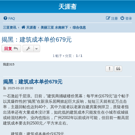
天涯斋
FAQ
注册
登录
三亚资讯
天涯斋
美丽三亚 水南林下
综合信息
揭黑：建筑成本单价679元
回复
1 帖子 • 分页：
1
/
1
我是315
揭黑：建筑成本单价679元
帖
2025-03-10 20:00
子
一石激起千层浪。日前，“建筑商捅破楼价黑幕：每平米仅679元”这个帖子
以其爆炸性的“揭黑”在新浪乐居网掀起巨大反响，短短三天就有近万点击
率，主题回帖也达到40个。其中力挺者以老家自建房案例捍卫，质疑者指
出清单还有大量成本没计算，如此低的建筑成本只能发生在小城市或城镇
或砖混结构中。业内也指出，广州2002年以前或许可能，但目前一般高层
建筑成本要去到2500元／平方米左右。
建筑商：建筑成本单价仅679元