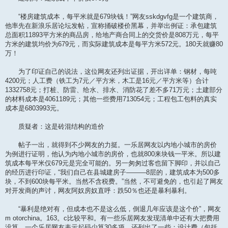
“楼房建筑成本，每平米就是679块钱！”网友sskdgvfg是一个建筑商，
他率先在新浪乐居论坛发帖，宣称捅破楼价黑幕，并举出例证：承包建筑
总面积11893平方米的商品房，给地产商合同上的交货价是808万元，每平
方米的建筑均价为679元，而实际建筑成本是每平方米572元。180天就赚80
万！
为了印证自己的说法，这位网友还列出证据，开出详单：钢材，每吨
4200元；人工费（铁工为7元／平方米，木工是16元／平方米等）合计
1332758元；打桩、防雷、给水、排水、消防花了差不多71万元；土建部分
的材料成本是4061189元；其他一些费用713054元；工程包工包料的真实
成本是6803993元。
质疑者：这是砖混结构的造价
帖子一出，就得到不少网友的力挺。一乐居网友以内地小城市的房价
为例进行证明，他认为内地小城市的房价，也就800来块钱一平米。所以建
筑成本每平米仅679元是完全可能的。另一匆匆过客也留下脚印，并以自己
的经历进行印证，“我们自己在县城建房子———8层的，建筑成本为500多
块，不到600块每平米。当然不含税费。”当然，不可避免的，也引起了网友
对开发商的声讨，网友阿奴房奴直呼：跌50％也还是暴利暴利。
“暴利是绝对有，但成本也不是这么低，倒退几年应该是这个价”，网友
m otorchina。163。c比较平和。有一些乐居网友发现清单中还有大把费用
没算，一个乐居网友表示起码少算30多项，还列出了一些：设计费（包括