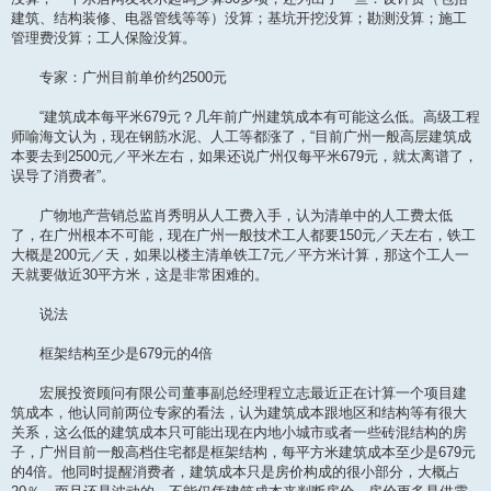
建筑、结构装修、电器管线等等）没算；基坑开挖没算；勘测没算；施工
管理费没算；工人保险没算。
专家：广州目前单价约2500元
“建筑成本每平米679元？几年前广州建筑成本有可能这么低。高级工程
师喻海文认为，现在钢筋水泥、人工等都涨了，“目前广州一般高层建筑成
本要去到2500元／平米左右，如果还说广州仅每平米679元，就太离谱了，
误导了消费者”。
广物地产营销总监肖秀明从人工费入手，认为清单中的人工费太低
了，在广州根本不可能，现在广州一般技术工人都要150元／天左右，铁工
大概是200元／天，如果以楼主清单铁工7元／平方米计算，那这个工人一
天就要做近30平方米，这是非常困难的。
说法
框架结构至少是679元的4倍
宏展投资顾问有限公司董事副总经理程立志最近正在计算一个项目建
筑成本，他认同前两位专家的看法，认为建筑成本跟地区和结构等有很大
关系，这么低的建筑成本只可能出现在内地小城市或者一些砖混结构的房
子，广州目前一般高档住宅都是框架结构，每平方米建筑成本至少是679元
的4倍。他同时提醒消费者，建筑成本只是房价构成的很小部分，大概占