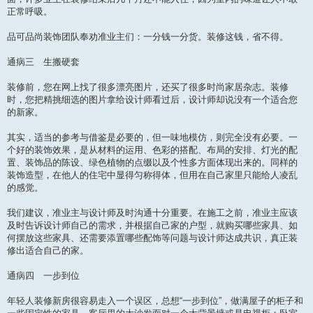
正常呼吸。
品可品尚装饰团队奉劝准业主们：一分钱一分货。装修这钱，省不得。
通病三 生搬硬套
装修前，您在网上找了很多漂亮图片，还买了很多时尚家居杂志。装修
时，您把精挑细选的图片拿给设计师看过后，设计师却说没有一个适合您
的新家。
其实，适当的参考与借鉴是必要的，但一味地模仿，则完全没有必要。一
个好的装饰效果，是从材料的运用、色彩的搭配、布局的安排、灯光的配
置、装饰品的陈设、绿色植物的点缀以及个性多方面体现出来的。同样的
装饰造型，在他人的住宅中显得匀称得体，但用在自己家里只能给人凌乱
的感觉。
我们建议，准业主与设计师及时沟通十分重要。在施工之前，准业主应该
及时告诉设计师自己的需求，并根据自己家的户型，就购买哪些家具、如
何摆放这些家具、还需要添置哪些配饰等问题与设计师达成共识，真正装
修出适合自己的家。
通病四 一步到位
年轻人装修新房很容易走入一个误区，总想“一步到位”，做满屋子的柜子和