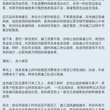
风格时就开始茫然，不知道哪种风格更适合自己，全凭一时好恶边装边
看，结果导致装修效果与预想相差甚远不说，装修预算也会超支很多。
品可品尚装饰建议，准业主们拿到钥匙后，不要着急装修，应先确定装修
风格，包括使用的装饰材料、家具的购买和摆放位置等细节都做到心中有
数。然后结合装修风格、自身的经济能力，确定预算，并在施工过程中尽
量控制预算。
接下来，委托一家信誉好、施工质量可靠、价格公道的装修公司，将您的
资金投入情况，对房屋的功能需求具体表述清楚，由装修公司为您设计、
装修。同时，您应常去现场，随时和施工单位磋商，改进局部原有不尽完
美的地方，以获得最为理想的装修效果。
通病二 贪小便宜
事实上，很多装修上的纠纷都是消费者贪小便宜心理造成的。比如，许多
消费者为了省钱，聘请无牌施工队进行装修。
这些施工队伍通常只有三五人，承接工程时，首先以低价格吸引客户，承
诺客户想装成什么样就装成什么样。 一旦达成协议，使用的材料以次充好
等装修问题就会接连出现，有的甚至把上一家业主装修剩余的材料都拿来
使用。
其次，按合同该竣工时却迟迟不能完工，施工战线越拖越长。而在环保方
面，许多业主在装修结束后几个月还不能入住，因为室内的味道让人不敢