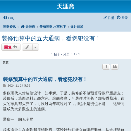
天涯斋
FAQ
注册
登录
三亚资讯
天涯斋
美丽三亚 水南林下
设计前沿
装修预算中的五大通病，看您犯没有！
回复
1 帖子 • 分页：
1
/
1
算算
装修预算中的五大通病，看您犯没有！
帖
2024-11-24 5:52
子
多数现代人对装修设计一知半解。于是，装修前不做预算导致严重超支；
装修后，墙面涂料五颜六色、绚丽多彩，可居住时间长了却头昏脑涨；该
买的家具都买齐了，可没过两年就过时了，用也不是扔也不是……这些问
题成为大多数业主的通病。
通病一 胸无全局
很多准业主在拿到新房钥匙后，还没计划好就立刻进行装修，从选择装修