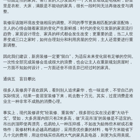
一些固定性的家具。客厅里的大沙发面对一个大背景墙或是电视柜；卧室
里是衣柜、大床，满眼是不能动的家具，很长一段时间无法再做改变与调
整。
装修应该随环境改变做相应的调整。不同的季节更换相匹配的家居配饰，
主人的心情会随着家居的变化产生新鲜感；时代的变化引发新的家居流行
趋势，家居设计理念、家具的样式都会发生改变；更重要的是，当二人世
界变成三口之家时，如何合理划分和利用房屋的空间，主人还需要进行重
新调整。
因此我们建议，新房装修一定要“留白”，为适应未来变化留有足够的空间。
一次性全部完成装修会造成很大的浪费，也会让主人在重新规划房屋时，
一方面不知如何设计，一方面还舍不得丢弃已经过时的家具。
通病五 盲目攀比
很多人装修房子喜欢跟风，看到别人追求豪华，也一味追求，不管自己的
实际情况，结果一套居室装修下来，耗去数十万元。其实，过度消费是准
业主一种非常不成熟的消费心理。
事实上，现代装修讲究“轻装修、重装饰”，很多部位实在没必要“大动干
戈”。譬如，大多房屋内部只有2米多高，做“天花吊顶”的装修是不适宜的。
吊出的顶即使再漂亮，也易给人一种压抑感，不如改为贴饰些木材或石膏
饰件；装修材料未必越高档越好，采用质优价廉的材料，每平方米能省下
几十元的费用，用这些钱买些高档大气的家具及电器，则更为实用美观。